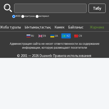
ЖОО
оқытушы
материал
Жоба туралы
Ынтымақтастық
Көмек
Байланыс
Жарнама
RU
EN
UA
KZ
CN
Администрация сайта не несет ответственности за содержание
информации, которую размещают посетители
© 2001 — 2026 Duaweb
Правила использования