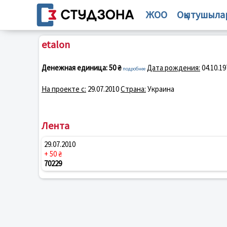
ЖОО
Оқытушыла
etalon
Денежная единица:
50 ₴
Дата рождения:
04.10.19
подробнее
На проекте с:
29.07.2010
Страна:
Украина
Лента
29.07.2010
+ 50 ₴
70229