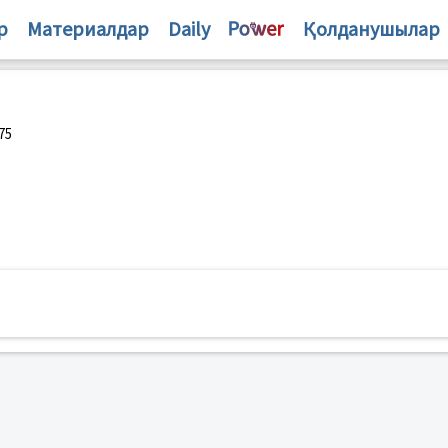
р
Материалдар
Daily
Қолданушылар
75