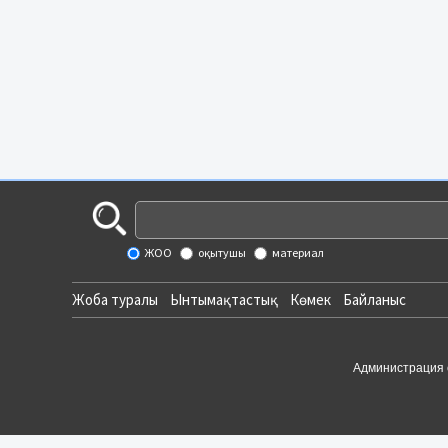
ЖОО
оқытушы
материал
Жоба туралы
Ынтымақтастық
Көмек
Байланыс
Администрация 