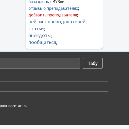
база данных
ВУЗов;
отзывы о преподавателях
;
добавить преподавателя
;
рейтинг преподавателей
;
статьи
;
анекдоты
;
пообщаться
;
щают посетители