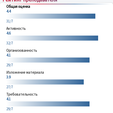
Общая оценка
4.4
31/7
Активность
4.6
32/7
Организованность
4.1
29/7
Изложение материала
3.9
27/7
Требовательность
4.1
29/7