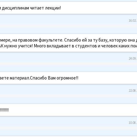
м дисциплинам читает лекции!
16.02.
мере, на правовом факультете. Спасибо ей за ту базу, которую она 
АК нужно учится! Много вкладывает в студентов и человек каких по
24.09.
аете материал.Спасибо Вам огромное!!
22.08.
!!!!!!
10.08.