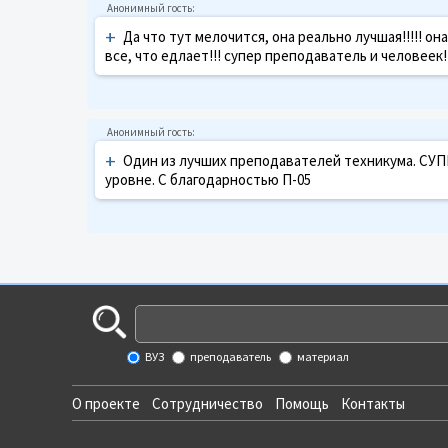
+
Да что тут мелочится, она реально лучшая!!!!! о
все, что едлает!!! супер преподаватель и человеек!!!
+
Один из лучших преподавателей техникума. СУПЕР
уровне. С благодарностью П-05
ВУЗ
преподаватель
материал
О проекте
Сотрудничество
Помощь
Контакты