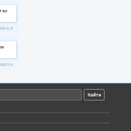
т во
2008 21:38
ем
2008 23:55