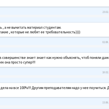
23.02.
 , а не вычитать материал студентам.
такие , которые не любят ее требовательность))))
02.08.
 совершенстве знает знает как нужно объяснять, чтоб поняли даж
ек она просто супер!!!
18.02.
ела на все 100%!!! Другим преподавателям надо у нее поучиться. Д
15.06.