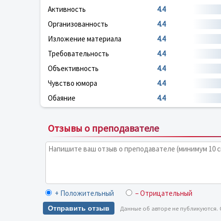
Активность
4.4
Организованность
4.4
Изложение материала
4.4
Требовательность
4.4
Объективность
4.4
Чувство юмора
4.4
Обаяние
4.4
Отзывы о преподавателе
+ Положительный
– Отрицательный
Отправить отзыв
Данные об авторе не публикуются.