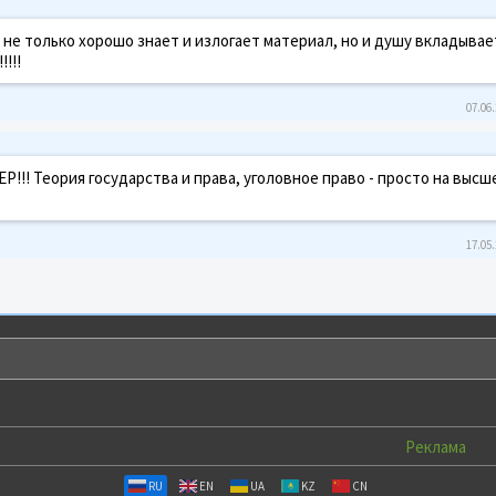
на не только хорошо знает и излогает материал, но и душу вкладывае
!!!
07.06.
!!! Теория государства и права, уголовное право - просто на высш
17.05.
Реклама
RU
EN
UA
KZ
CN