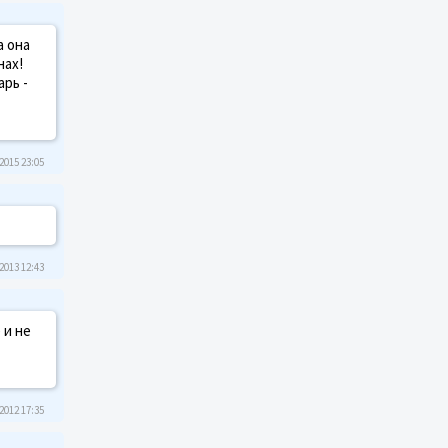
а она
нах!
арь -
2015 23:05
2013 12:43
 и не
2012 17:35