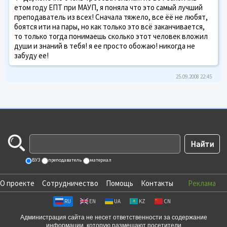
етом году ЕПТ при МАУП, я поняла что это самый лучший
преподаватель из всех! Сначала тяжело, все ёё не любят,
боятся ити на пары, но как только это всё заканчивается,
то только тогда понимаешь сколько этот человек вложил
души и знаний в тебя! я ее просто обожаю! никогда не
забуду ее!
25.09.2008 22:45
ВУЗ
преподаватель
материал
О проекте
Сотрудничество
Помощь
Контакты
Реклама
RU
EN
UA
KZ
CN
Администрация сайта не несет ответственности за содержание
информации, которую размещают посетители