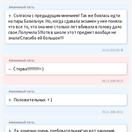
+
Солгасна с предыдущим мнением! Так же боялась идти
на пары Базильчук. Но, когда сдавала экзамен у нее поняла-
что все то, что она мне столько лет вбивала в голову дало
свое.Получила 5!Хотя в школе этот предмет вообще не
знала!Спасибо ей большое!!!
16.02.2010 09:36
–
Стєрва!!!!!!!!!!>:)
09.12.2008 09:31
+
Положительных: + 1
05.11.2008 19:11
+
Да, конечно очень требовательная! но вот закончив