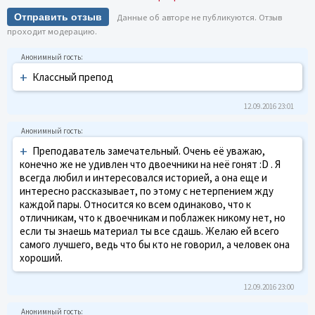
Отправить отзыв
Данные об авторе не публикуются. Отзыв
проходит модерацию.
+
Классный препод
12.09.2016 23:01
+
Преподаватель замечательный. Очень её уважаю,
конечно же не удивлен что двоечники на неё гонят :D . Я
всегда любил и интересовался историей, а она еще и
интересно рассказывает, по этому с нетерпением жду
каждой пары. Относится ко всем одинаково, что к
отличникам, что к двоечникам и поблажек никому нет, но
если ты знаешь материал ты все сдашь. Желаю ей всего
самого лучшего, ведь что бы кто не говорил, а человек она
хороший.
12.09.2016 23:00