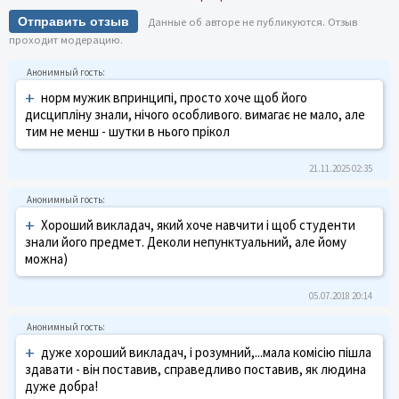
Отправить отзыв
Данные об авторе не публикуются. Отзыв
проходит модерацию.
+
норм мужик впринципі, просто хоче щоб його
дисципліну знали, нічого особливого. вимагає не мало, але
тим не менш - шутки в нього прікол
21.11.2025 02:35
+
Хороший викладач, який хоче навчити і щоб студенти
знали його предмет. Деколи непунктуальний, але йому
можна)
05.07.2018 20:14
+
дуже хороший викладач, і розумний,...мала комісію пішла
здавати - він поставив, справедливо поставив, як людина
дуже добра!