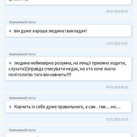
29.03.2010 00:30
+
він дуже хороша людина і викладач!
23.03.2010 14:41
+
людина неймовірно розумна, на лекції приємно ходити,
слухати)))правда списувати недає, но хто хоче знати
політологію того він навчить!!!!
09.03.2010 09:20
+
Корчить із себе дуже правильного, а сам .. гам......но.....
25.02.2010 22:33