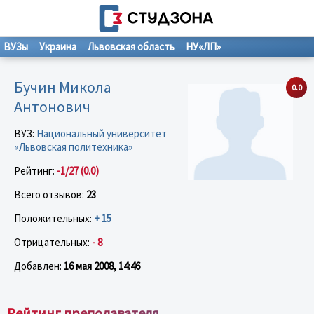
ВУЗы
Украина
Львовская область
НУ«ЛП»
Бучин Микола
0.0
Антонович
ВУЗ:
Национальный университет
«Львовская политехника»
Рейтинг:
-1/27 (0.0)
Всего отзывов:
23
Положительных:
+ 15
Отрицательных:
- 8
Добавлен:
16 мая 2008, 14:46
Рейтинг преподавателя