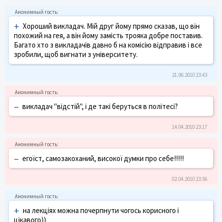
+
Хороший викладач. Мій друг йому прямо сказав, що він
похожий на гея, а він йому замість трояка добре поставив.
Багато хто з викладачів давно б на комісію відправив і все
зробили, щоб вигнати з університету.
21.06.2010 23:43
–
викладач "відстій", і де такі беруться в політесі?
14.04.2010 23:17
–
егоїст, самозакоханий, високої думки про себе!!!!!
02.04.2010 23:56
+
на лекціях можна почерпнути чогось корисного і
цікавого))