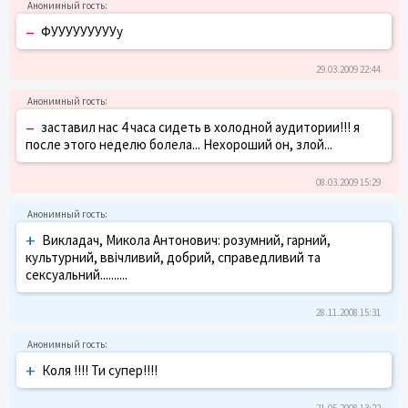
–
ФУУУУУУУУУу
29.03.2009 22:44
–
заставил нас 4 часа сидеть в холодной аудитории!!! я
после этого неделю болела... Нехороший он, злой...
08.03.2009 15:29
+
Викладач, Микола Антонович: розумний, гарний,
культурний, ввічливий, добрий, справедливий та
сексуальний..........
28.11.2008 15:31
+
Коля !!!! Ти супер!!!!
21.05.2008 13:22