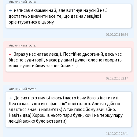
+
написав екзамен на 3, але витянув на усній на 5
достатньо вивчити все те, що дає на лекціях і
орієнтуватися в цьому
07.02.2011 19:54
–
Зараз у нас читає лекції. Постійно дьорганий, весь час
бігає по аудиторії, махає руками і дуже голосно говорить...
може купити йому заспокійливе :-)
09.12.2010 22:17
+
До сих пір з ним вітаюсь і часто бачу його в інституті.
Дехто казав що він "фанатік" політології. Але він дійсно
здається знає її напам'ять) А так плюс йому звичайно.
Навіть два) Хороші в нього пари були, хоч і на першу пару
лекцій важко було вставати)
11.10.2010 22:41