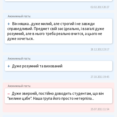
02.02.2013 20:27
+
Він няшка...дуже милий, але строгий і не завжди
справедливий. Предмет свій зає ідеально, і взагалі дуже
розумний, але в нього треба реально вчится, а цього не
дуже хочеться..
28.12.2012 23:17
+
Дуже розумний та вихований
27.10.2011 19:45
–
Дуже зверхній, постійно доводить студентам, що він
"велике цабе". Наша група його просто нетерпіла...
25.07.2011 11:54