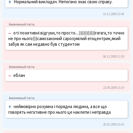
+
Нормальний викладач. Непогано знає свою справу.
10.12.2009 23:48
–
оті позитивні відгуки,то просто....)))))))))))гагага,то точно
не про нього)))самозаконий сарозумілий егоцентрик,який
забув як сам недавно був студентом
06.12.2009 13:29
–
еблан
22.09.2009 15:14
+
неймовірно розумна і порядна людина, а все що
говорять негативне про нього це наклепи і неправда
20.05.2009 16:45