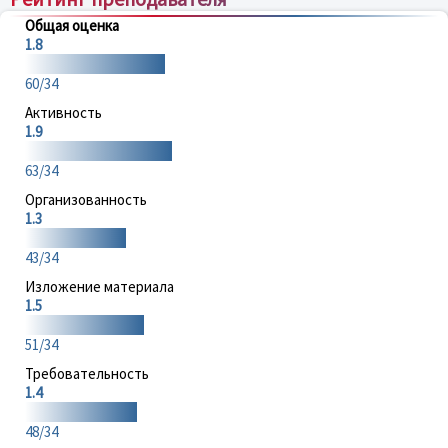
Общая оценка
1.8
60/34
Активность
1.9
63/34
Организованность
1.3
43/34
Изложение материала
1.5
51/34
Требовательность
1.4
48/34