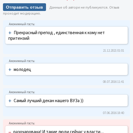
Отправить отзыв
Данные об авторе не публикуются. Отзыв
проходит модерацию.
+
Прекрасный препод , единственная к кому нет
притензий
21.12.2021 01:01
+
молодец
08.07.2016 11:41
+
Самый лучший декан нашего ВУЗа ))
07.06.2016 18:40
–
разочарована! И такие люди сейчас у власти....