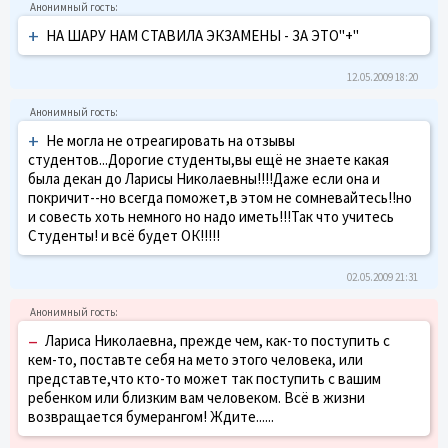
+
НА ШАРУ НАМ СТАВИЛА ЭКЗАМЕНЫ - ЗА ЭТО"+"
12.05.2009 18:20
+
Не могла не отреагировать на отзывы
студентов...Дорогие студенты,вы ещё не знаете какая
была декан до Ларисы Николаевны!!!!Даже если она и
покричит--но всегда поможет,в этом не сомневайтесь!!но
и совесть хоть немного но надо иметь!!!Так что учитесь
Студенты! и всё будет ОК!!!!!
02.05.2009 21:31
–
Лариса Николаевна, прежде чем, как-то поступить с
кем-то, поставте себя на мето этого человека, или
представте,что кто-то может так поступить с вашим
ребенком или близким вам человеком. Всё в жизни
возвращается бумерангом! Ждите......