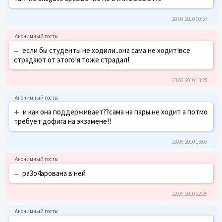
20.08.2010 00:57
–
если бы студенты не ходили..она сама не ходит!все
страдают от этого!я тоже страдал!
23.06.2010 13:25
+
и как она поддерживает??сама на пары не ходит а потмо
требует дофига на экзамене!!
23.06.2010 13:03
–
ра3о4арована в ней
22.06.2010 22:25