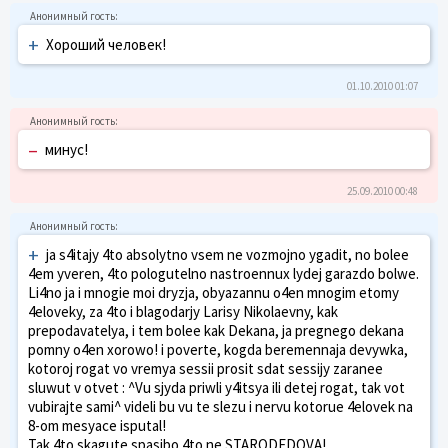
+
Хороший человек!
01.10.2010 01:07
–
минус!
25.09.2010 00:48
+
ja s4itajy 4to absolytno vsem ne vozmojno ygadit, no bolee
4em yveren, 4to pologutelno nastroennux lydej garazdo bolwe.
Li4no ja i mnogie moi dryzja, obyazannu o4en mnogim etomy
4eloveky, za 4to i blagodarjy Larisy Nikolaevny, kak
prepodavatelya, i tem bolee kak Dekana, ja pregnego dekana
pomny o4en xorowo! i poverte, kogda beremennaja devywka,
kotoroj rogat vo vremya sessii prosit sdat sessijy zaranee
sluwut v otvet : ^Vu sjyda priwli y4itsya ili detej rogat, tak vot
vubirajte sami^ videli bu vu te slezu i nervu kotorue 4elovek na
8-om mesyace isputal!
Tak 4to skagute spasibo 4to ne STARODEDOVA!