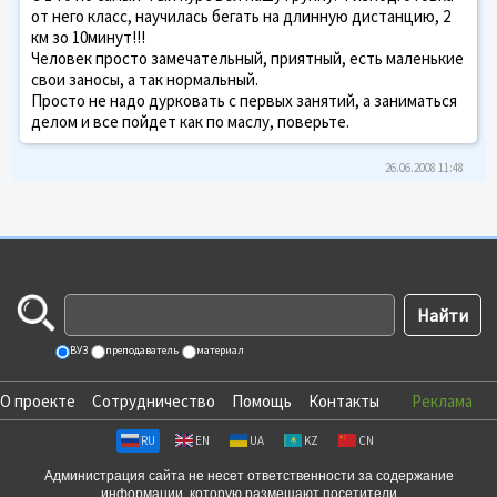
от него класс, научилась бегать на длинную дистанцию, 2
км зо 10минут!!!
Человек просто замечательный, приятный, есть маленькие
свои заносы, а так нормальный.
Просто не надо дурковать с первых занятий, а заниматься
делом и все пойдет как по маслу, поверьте.
26.06.2008 11:48
ВУЗ
преподаватель
материал
О проекте
Сотрудничество
Помощь
Контакты
Реклама
RU
EN
UA
KZ
CN
Администрация сайта не несет ответственности за содержание
информации, которую размещают посетители