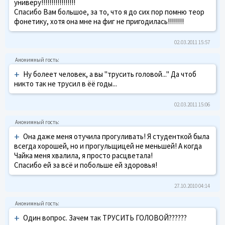
универу!!!!!!!!!!!!!!!!!
Спасибо Вам большое, за то, что я до сих пор помню теор
фонетику, хотя она мне на фиг не пригодилась!!!!!!!!
02.03.2011 15:57
+
Ну болеет человек, а вы "трусить головой..." Да чтоб
никто так не трусил в ёё годы...
02.03.2011 15:06
+
Она даже меня отучила прогуливать! Я студенткой была
всегда хорошей, но и прогульщицей не меньшей! А когда
Чайка меня хвалила, я просто расцветала!
Спасибо ей за всё и побольше ей здоровья!
27.10.2010 04:14
+
Один вопрос. Зачем так ТРУСИТЬ ГОЛОВОЙ??????