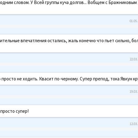
одним словом. У Всей группы куча долгов... Вобщем с Бражниковым 
01.05.
жительные впечатления остались, жаль конечно что пьет сильно, бо
22.03.
 просто не ходить. Квасит по-черному. Супер препод, тока Явкун кр
19.03.
 просто супер!
12.03.