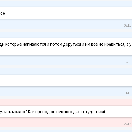
ное
06.11.
и которые напиваются и потом деруться и им всё не нравиться, а у 
15.01.
14.11.
зрулить можно? Как препод он немного даст студентам(
20.12.