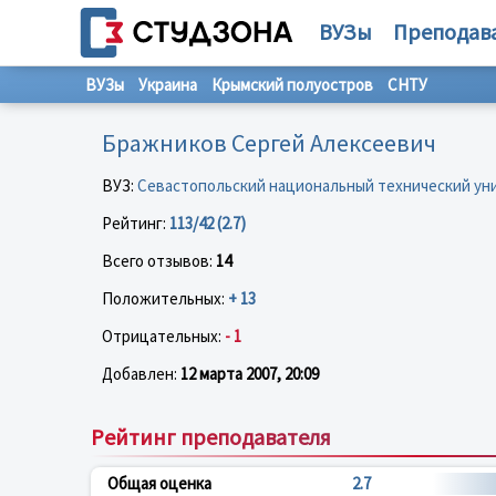
ВУЗы
Преподав
ВУЗы
Украина
Крымский полуостров
СНТУ
Бражников Сергей Алексеевич
ВУЗ:
Севастопольский национальный технический ун
Рейтинг:
113/42 (2.7)
Всего отзывов:
14
Положительных:
+ 13
Отрицательных:
- 1
Добавлен:
12 марта 2007, 20:09
Рейтинг преподавателя
Общая оценка
2.7