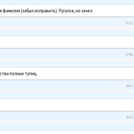
я фамилия (забыл исправить). Ругался, но зачел
07.11.
27.08.
нства полных тупиц
24.07.
24.07.