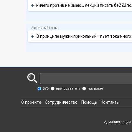
+
ничего против не имею... лекции писать беZZZпол
+
В принципе мужик прикольный... пьет тока много 
ВУЗ
преподаватель
материал
О проекте
Сотрудничество
Помощь
Контакты
Администрация 