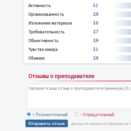
Активность
3.1
Организованность
2.9
Изложение материала
3.0
Требовательность
2.7
Объективность
2.9
Чувство юмора
3.1
Обаяние
2.9
Отзывы о преподавателе
+ Положительный
– Отрицательный
Отправить отзыв
Данные об авторе не публикуются.