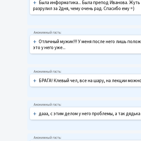
+
Была информатика... Была препод Иванова. Жуть 
разрулил за 2дня, чему очень рад. Спасибо ему =)
+
Отличный мужик!!! У меня после него лишь поло
это у него уже...
+
БРАГА! Клевый чел, все на шару, на лекции можно
+
дааа, с этим делом у него проблемы, а так дядька