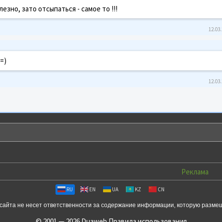
езно, зато отсыпаться - самое то !!!
12.03.
=)
12.03.
Реклама
RU
EN
UA
KZ
CN
сайта не несет ответственности за содержание информации, которую разме
© 2001 — 2026 Duaweb
Правила использования