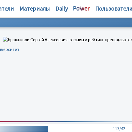
атели
Материалы
Daily
Пользовател
иверситет
113/42