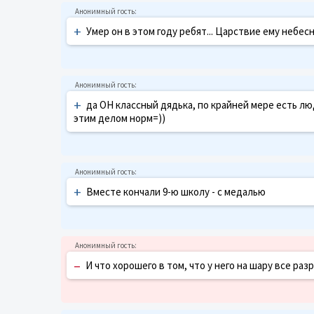
+
Умер он в этом году ребят... Царствие ему небес
+
да ОН классный дядька, по крайней мере есть люд
этим делом норм=))
+
Вместе кончали 9-ю школу - с медалью
–
И что хорошего в том, что у него на шару все ра