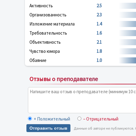
Активность
2.5
Организованность
2.3
Изложение материала
1.4
Требовательность
1.6
Объективность
2.1
Чувство юмора
1.8
Обаяние
1.0
Отзывы о преподавателе
+ Положительный
– Отрицательный
Отправить отзыв
Данные об авторе не публикуются.