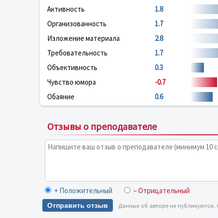
Активность
1.8
Организованность
1.7
Изложение материала
2.8
Требовательность
1.7
Объективность
0.3
Чувство юмора
-0.7
Обаяние
0.6
Отзывы о преподавателе
+ Положительный
– Отрицательный
Отправить отзыв
Данные об авторе не публикуются.