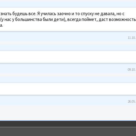
нать будешь все. Я училась заочно и то спуску не давала, но с
у нас у большинства были дети), всегда поймет, даст возможность
а.
11.10.
09.10.
26.05.