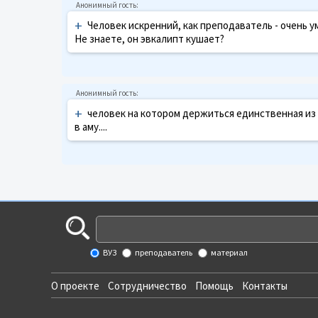
+
Человек искренний, как преподаватель - очень у
Не знаете, он эвкалипт кушает?
+
человек на котором держиться единственная из
в аму....
ВУЗ
преподаватель
материал
О проекте
Сотрудничество
Помощь
Контакты