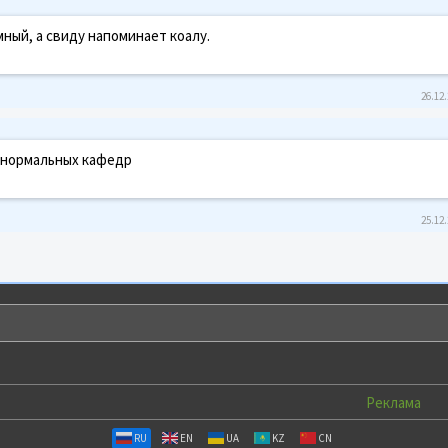
мный, а свиду напоминает коалу.
26.12.
 нормальных кафедр
25.12.
Реклама
RU
EN
UA
KZ
CN