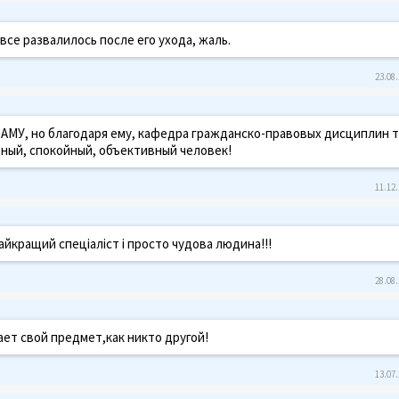
, все развалилось после его ухода, жаль.
23.08.
в АМУ, но благодаря ему, кафедра гражданско-правовых дисциплин 
ный, спокойный, объективный человек!
11.12.
айкращий спеціаліст і просто чудова людина!!!
28.08.
ает свой предмет,как никто другой!
13.07.