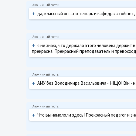
+
да, классный он ....но теперь и кафедры этой нет
+
я не знаю, что держало этого человека держит 
прекрасна. Прекрасный преподаватель и превосход
+
АМУ без Володимира Васильовича - НІЩО! Він - н
+
Что вы намололи здесь! Прекрасный педагог и зн