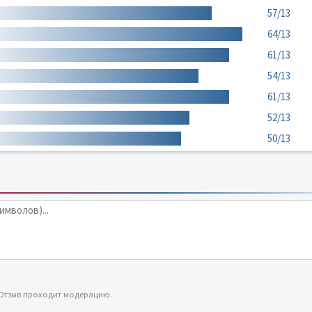
57/13
64/13
61/13
54/13
61/13
52/13
50/13
 Отзыв проходит модерацию.