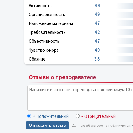
Активность
4.4
Организованность
4.9
Изложение материала
4.7
Требовательность
4.2
Объективность
4.7
Чувство юмора
4.0
Обаяние
3.8
Отзывы о преподавателе
+ Положительный
– Отрицательный
Отправить отзыв
Данные об авторе не публикуются.