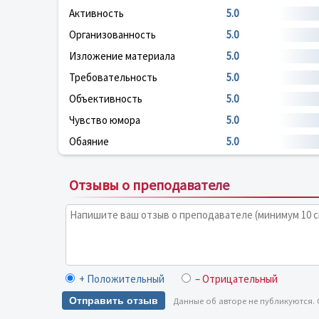
Активность
5.0
Организованность
5.0
Изложение материала
5.0
Требовательность
5.0
Объективность
5.0
Чувство юмора
5.0
Обаяние
5.0
Отзывы о преподавателе
+ Положительный
– Отрицательный
Отправить отзыв
Данные об авторе не публикуются.