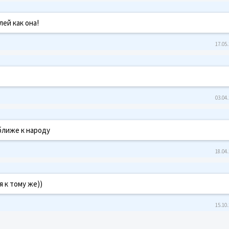
ей как она!
17.05.
03.04.
ближе к народу
18.04.
я к тому же))
15.10.