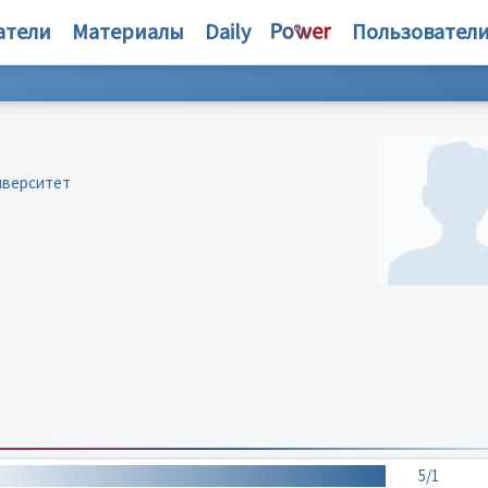
атели
Материалы
Daily
Пользовател
иверситет
5/1