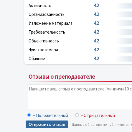
Активность
4.2
Организованность
4.2
Изложение материала
4.2
Требовательность
4.2
Объективность
4.2
Чувство юмора
4.2
Обаяние
4.2
Отзывы о преподавателе
+ Положительный
– Отрицательный
Отправить отзыв
Данные об авторе не публикуются.