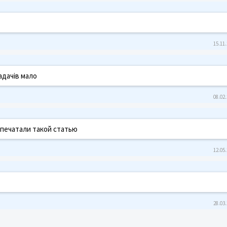
15.11.
адачів мало
08.02.
апечатали такой статью
12.05.
28.03.