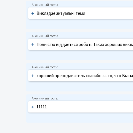
+
Викладає актуальні теми
+
Повністю віддається роботі. Таких хороших викл
+
хороший преподаватель спасибо за то, что Вы н
+
11111