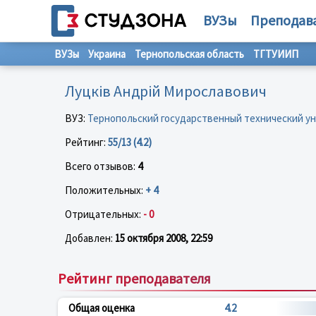
ВУЗы
Преподав
ВУЗы
Украина
Тернопольская область
ТГТУИИП
Луцків Андрій Мирославович
ВУЗ:
Тернопольский государственный технический ун
Рейтинг:
55/13 (4.2)
Всего отзывов:
4
Положительных:
+ 4
Отрицательных:
- 0
Добавлен:
15 октября 2008, 22:59
Рейтинг преподавателя
Общая оценка
4.2