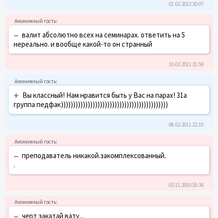
01.02.2012 20:07
–
валит абсолютно всех на семинарах. ответить на 5
нереально. и вообще какой-то он странный
10.03.2011 21:59
+
Вы классный! Нам нравится быть у Вас на парах! 31а
группа педфак))))))))))))))))))))))))))))))))))))))))))))
08.02.2011 22:10
–
преподаватель никакой.закомплексованный.
.
03.11.2010 18:34
–
черт закатай вату...