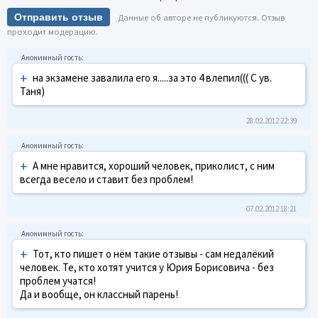
Отправить отзыв
Данные об авторе не публикуются. Отзыв
проходит модерацию.
+
на экзамене завалила его я.....за это 4 влепил((( С ув.
Таня)
28.02.2012 22:39
+
А мне нравится, хороший человек, приколист, с ним
всегда весело и ставит без проблем!
07.02.2012 18:21
+
Тот, кто пишет о нём такие отзывы - сам недалёкий
человек. Те, кто хотят учится у Юрия Борисовича - без
проблем учатся!
Да и вообще, он классный парень!