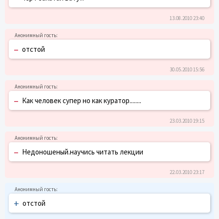
13.08.2010 23:40
–
отстой
30.05.2010 15:56
–
Как человек супер но как куратор........
23.03.2010 19:15
–
Недоношеный.научись читать лекции
22.03.2010 23:17
+
отстой