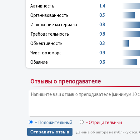
Активность
1.4
Организованность
0.5
Изложение материала
0.8
Требовательность
0.8
Объективность
0.3
Чувство юмора
0.9
Обаяние
0.6
Отзывы о преподавателе
+ Положительный
– Отрицательный
Отправить отзыв
Данные об авторе не публикуются.