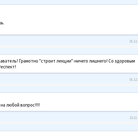
ь.
01.12.
аватель! Грамотно "строит лекции"-ничего лишнего! Со здоровым
Респект!
01.12.
 на любой вопрос!!!!
22.11.