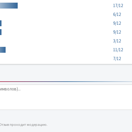
17/12
6/12
9/12
9/12
3/12
11/12
7/12
 Отзыв проходит модерацию.