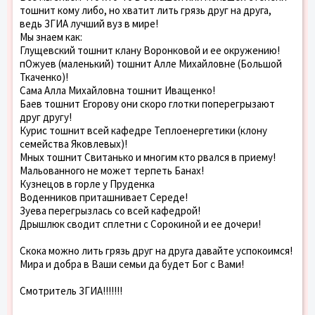
тошнит кому либо, но хватит лить грязь друг на друга,
ведь ЗГИА лучший вуз в мире!
Мы знаем как:
Глущевский тошнит клану Воронковой и ее окружению!
пОжуев (маленький) тошнит Алле Михайловне (Большой
Ткаченко)!
Сама Алла Михайловна тошнит Иващенко!
Баев тошнит Егорову они скоро глотки поперегрызают
друг другу!
Курис тошнит всей кафедре Теплоенергетики (клону
семейства Яковлевых)!
Мных тошнит Свитанько и многим кто рвался в приему!
Мальованного не может терпеть Банах!
Кузнецов в горле у Пруденка
Воденников приташнивает Середе!
Зуева перегрызлась со всей кафедрой!
Дрышлюк сводит сплетни с Сорокиной и ее дочери!
Скока можно лить грязь друг на друга давайте успокоимся!
Мира и добра в Ваши семьи да будет Бог с Вами!
Смотритель ЗГИА!!!!!!!