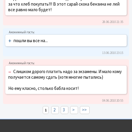
за что хлеб покупать!!! В этот сарай скока бензина не лей
все равно мало будет!
28.06.2010 21:35
+
пошли вы все на...
13.06.2010 23:15
–
Слишком дорого платить надо за экзамены. И мало кому
получается самому сдать (хотя многие пытались)
Но ему класно, столько бабла косит!
04.06.2010 20:55
2
3
>
>>
1