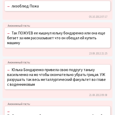
–
лизоблюд Пожа
05.10.2012 07:17
–
Так ПОЖУЕВ ее кышнул юльку бондаренко или она еще
бегает за ним рассказывает что он обещал ей купить
машину
23.08.2012 21:25
–
Юлька Бондаренко привела свою подругу таньку
васильченко на мо чтобы окончательно убрать грицая. УЖ
разрушать так весь металлургический факультет во главе
с воденниковым
21.08.2012 09:38
–