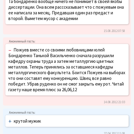
Та бондаренко вообще ничего не понимает в своей якобы
диссертации. Она всем расссказывает что с пожуевым она
ее написала за месяц. Предавшая один раз предаст и
второй. Выметем мусор с академии
15.08.2012 07:58
–
Пожуев вместе со своими любовницами юлей
Бондаренко Танькой Васильченко сначала разрушили
кафедру охраны труда а затем металлургию цветных
металлов. Теперь принялись за оставшиеся кафедры
металлургического факультета. Боится Пожуев на выборах
что они составят ему конкуренцию. Швец все равно
победит. Убрав руденко он не смог закрыть ему рот. Читай
газету наше время плюс за 26,06,12
14.08.2012 21:03
+
крутой мужик
27.04.2012 11:08