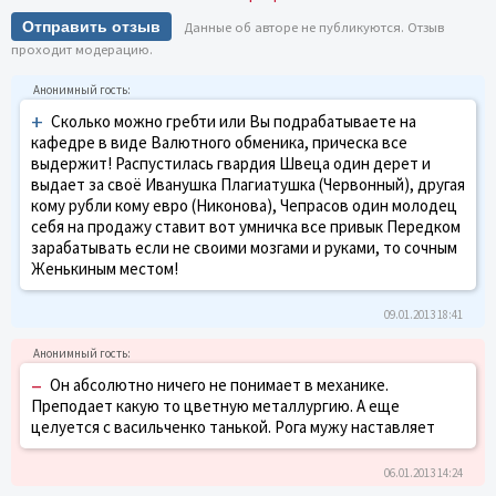
Отправить отзыв
Данные об авторе не публикуются. Отзыв
проходит модерацию.
+
Сколько можно гребти или Вы подрабатываете на
кафедре в виде Валютного обменика, прическа все
выдержит! Распустилась гвардия Швеца один дерет и
выдает за своё Иванушка Плагиатушка (Червонный), другая
кому рубли кому евро (Никонова), Чепрасов один молодец
себя на продажу ставит вот умничка все привык Передком
зарабатывать если не своими мозгами и руками, то сочным
Женькиным местом!
09.01.2013 18:41
–
Он абсолютно ничего не понимает в механике.
Преподает какую то цветную металлургию. А еще
целуется с васильченко танькой. Рога мужу наставляет
06.01.2013 14:24