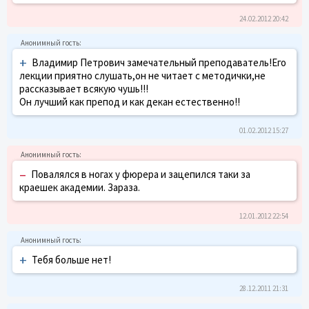
24.02.2012 20:42
+
Владимир Петрович замечательный преподаватель!Его
лекции приятно слушать,он не читает с методички,не
рассказывает всякую чушь!!!
Он лучший как препод и как декан естественно!!
01.02.2012 15:27
–
Повалялся в ногах у фюрера и зацепился таки за
краешек академии. Зараза.
12.01.2012 22:54
+
Тебя больше нет!
28.12.2011 21:31