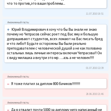
что то против,это ваши проблемы...
11.07.2010 18:51
+
Юрий Владимирович я хочу что бы Вы знали не знаю
почему но Чепрасов сейчас роет под Вас яму и большую
допрашивают студентов, всех ломают на Вас писать бред
и что либо!! Будьте осторожны Вы были реально
преподавателем с человеческой душой а не как половина
остальных лишь личные интересы включая Чепрасова!! Он
с виду милашка а внутри это мр…..азь а не человек!!!!
01.07.2010 22:39
–
Я тоже платил за диплом 800 бачиков!!!!!!!!
28.06.2010 21:46
–
Да я отвалит почти 5000 за диплому него написанный не