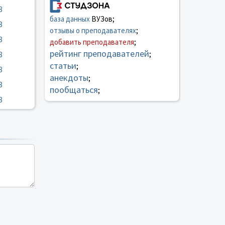
8
база данных
ВУЗов;
8
отзывы о преподавателях
;
8
добавить преподавателя
;
рейтинг преподавателей
;
8
статьи
;
8
анекдоты
;
8
пообщаться
;
8