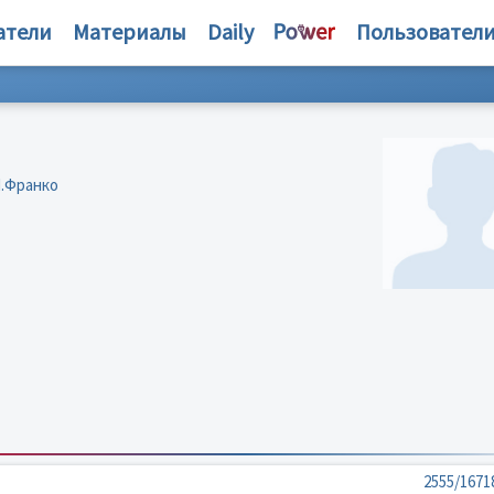
атели
Материалы
Daily
Пользовател
Я.Франко
2555/1671