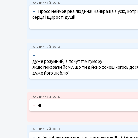
+
Просо неймовірна людина! Найкраща з усіх, котрі
серця і щирості душі!
+
дуже розумний, з почуттям гумору)
якшо показати йому, що ти дійсно хочеш чогось дося
дуже його люблю)
–
ні
+
найулюбленіший викладач усіх курсів!!! =))) його л