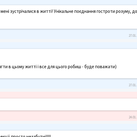
 мені зустрічалися в житті! Унікальне поєднання гостроти розуму, д
27.01.
гти в цьому житті і все для цього робиш - буде поважати)
27.01.
24.01.
екції просто незабутні!!!!