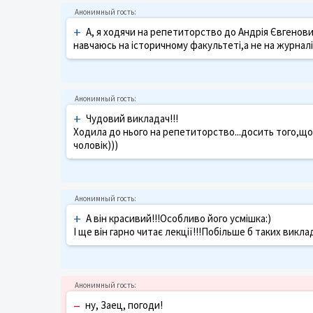
+
А, я ходячи на репетиторство до Андрія Євгенович
навчаюсь на історичному факультеті,а не на журналіс
+
Чудовий викладач!!!
Ходила до нього на репетиторство...досить того,що
чоловік)))
+
А він красивий!!!Особливо його усмішка:)
І ще він гарно читає лекції!!!Побільше б таких викла
–
ну, Заец, погоди!