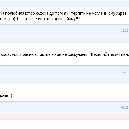
а полюбила історію,хоча до того я її терпіти не могла!!!Тому зараз
тиці=)))І за це я безмежно вдячна йому!!!!
12.02.
 зрозуміло пояснює,так ще з ним не заскучаєш!!!Веселий і позитивн
12.02.
дачів=)
06.02.