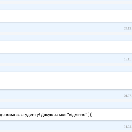
19.12.
15.11.
04.07.
опомагає студенту! Дякую за моє "відмінно" )))
14.05.