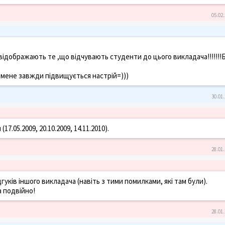
05.02.
 відображають те ,що відчувають студенти до цього викладача!!!!!!!
 мене завжди підвищується настрій=)))
30.01.
17.05.2009, 20.10.2009, 14.11.2010).
28.01.
ідгуків іншого викладача (навіть з тими помилками, які там були).
а подвійно!
28.01.