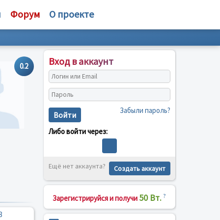
и
Форум
О проекте
Вход в аккаунт
0.2
Забыли пароль?
Войти
Либо войти через:
Ещё нет аккаунта?
Создать аккаунт
50 Вт.
?
Зарегистрируйся и получи
8