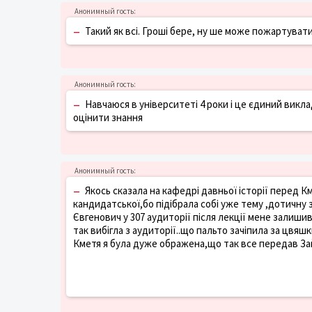
–
Такий як всі. Гроші бере, ну ше може пожартувати
–
Навчаюся в університеті 4 роки і це єдиний викла
оцінити знання
–
Якось сказала на кафедрі давньої історії перед
кандидатської,бо підібрала собі уже тему ,дотичну 
Євгенович у 307 аудиторії після лекції мене залишив 
так вибігла з аудиторії..що пальто зачіпила за цвяшки
Кметя я була дуже ображена,що так все передав За