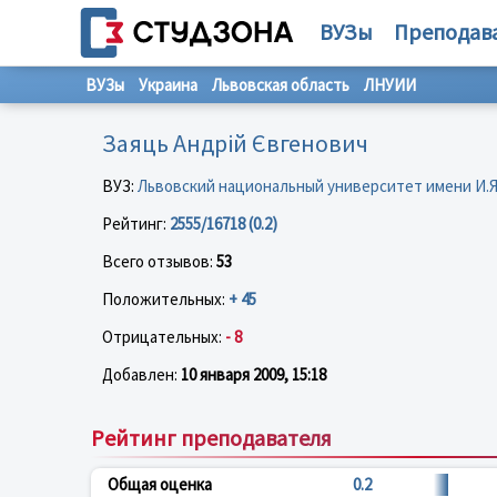
ВУЗы
Преподав
ВУЗы
Украина
Львовская область
ЛНУИИ
Заяць Андрій Євгенович
ВУЗ:
Львовский национальный университет имени И.
Рейтинг:
2555/16718 (0.2)
Всего отзывов:
53
Положительных:
+ 45
Отрицательных:
- 8
Добавлен:
10 января 2009, 15:18
Рейтинг преподавателя
Общая оценка
0.2