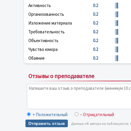
Активность
0.2
Организованность
0.2
Изложение материала
0.2
Требовательность
0.2
Объективность
0.2
Чувство юмора
0.2
Обаяние
0.2
Отзывы о преподавателе
+ Положительный
– Отрицательный
Отправить отзыв
Данные об авторе не публикуются.