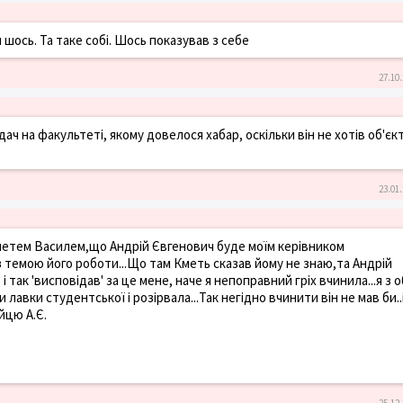
 шось. Та таке собі. Шось показував з себе
27.10.
дач на факультеті, якому довелося хабар, оскільки він не хотів об'є
23.01.
 Кметем Василем,що Андрій Євгенович буде моїм керівником
з темою його роботи...Що там Кметь сказав йому не знаю,та Андрій
і так 'висповідав' за це мене, наче я непоправний гріх вчинила...я з 
 лавки студентської і розірвала...Так негідно вчинити він не мав би..
йцю А.Є.
25.12.