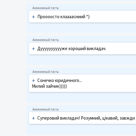
+
Проооосто клаааасниий *)
+
Дууууууууууже хороший викладач.
+
Сонечко юридичного...
Милий зайчик)))))
+
Суперовий викладач! Розумний, цікавий, завжди д