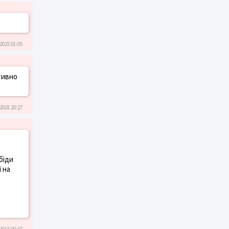
2025 01:05
ктивно
2018 20:27
обіди
і на
2015 00:47