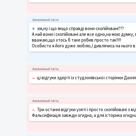
+
хм,ну і що якщо справді вони скопійовані???
А най вони і скопійовані але все одно,на мою думку,
вважаю,що хтось б таке робив просто так!!!!
Особисто я його дуже люблю,І дивлячись на нього в
–
ці відгуки здерті із студзонівської сторінки Дахнія (
–
Три останні відгуки узяті і просто скопійовані з в
Фальсифікація завжди огидна, а для історика огидн