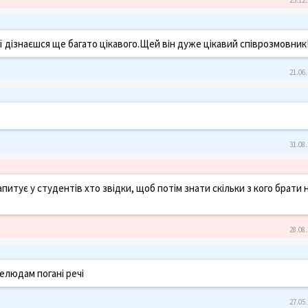
ії дізнаєшся ще багато цікавого.Щей він дуже цікавий співрозмовник!
21.06.
31.08.
запитує у студентів хто звідки, щоб потім знати скільки з кого брати 
28.08.
елюдам погані речі
27.05.