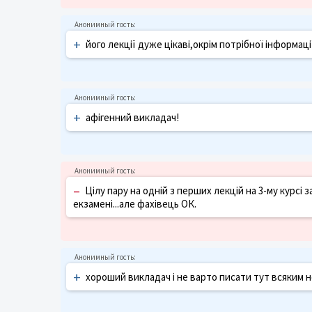
+
його лекції дуже цікаві,окрім потрібної інформац
+
афігенний викладач!
–
Цілу пару на одній з перших лекцій на 3-му курсі 
екзамені...але фахівець ОК.
+
хороший викладач і не варто писати тут всяким н