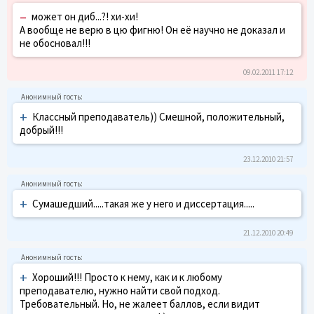
–
может он диб...?! хи-хи!
А вообще не верю в цю фигню! Он её научно не доказал и
не обосновал!!!
09.02.2011 17:12
+
Классный преподаватель)) Смешной, положительный,
добрый!!!
23.12.2010 21:57
+
Сумашедший.....такая же у него и диссертация.....
21.12.2010 20:49
+
Хороший!!! Просто к нему, как и к любому
преподавателю, нужно найти свой подход.
Требовательный. Но, не жалеет баллов, если видит