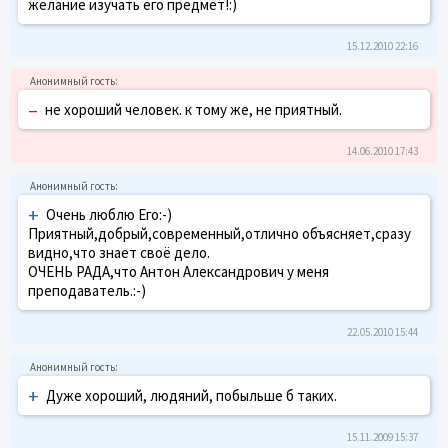
желание изучать его предмет!:)
15.12.2010 22:16
–
не хороший человек. к тому же, не приятный.
14.06.2010 17:43
+
Очень люблю Его:-)
Приятный,добрый,современный,отлично объясняет,сразу
видно,что знает своё дело.
ОЧЕНЬ РАДА,что Антон Александрович у меня
преподаватель.:-)
22.05.2010 15:44
+
Дуже хороший, людяний, побыльше б таких.
15.11.2009 15:37