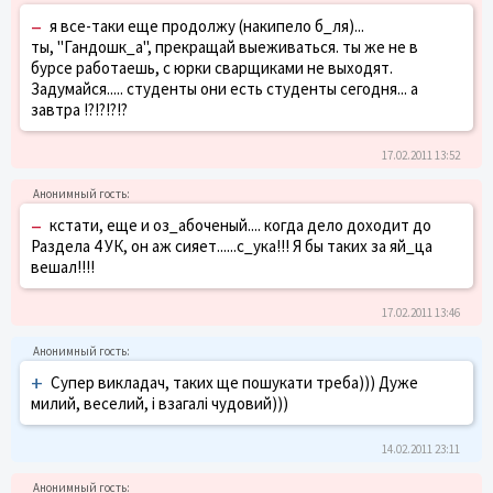
–
я все-таки еще продолжу (накипело б_ля)...
ты, "Гандошк_а", прекращай выеживаться. ты же не в
бурсе работаешь, с юрки сварщиками не выходят.
Задумайся..... студенты они есть студенты сегодня... а
завтра !?!?!?!?
17.02.2011 13:52
–
кстати, еще и оз_абоченый.... когда дело доходит до
Раздела 4 УК, он аж сияет......с_ука!!! Я бы таких за яй_ца
вешал!!!!
17.02.2011 13:46
+
Супер викладач, таких ще пошукати треба))) Дуже
милий, веселий, і взагалі чудовий)))
14.02.2011 23:11