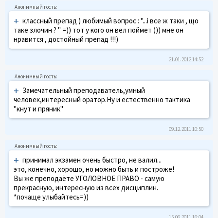
+
классный препад ) любимый вопрос : "...і все ж таки , що
таке злочин ? " =)) тот у кого он вел поймет ))) мне он
нравится , достойный препад !!!)
21.01.2012 14:52
+
Замечательный преподаватель,умный
человек,интересный оратор.Ну и естественно тактика
"кнут и пряник"
09.12.2011 10:50
+
принимал экзамен очень быстро, не валил...
это, конечно, хорошо, но можно быть и построже!
Вы же преподаёте УГОЛОВНОЕ ПРАВО - самую
прекрасную, интересную из всех дисциплин.
*почаще улыбайтесь=))
15.06.2011 16:04