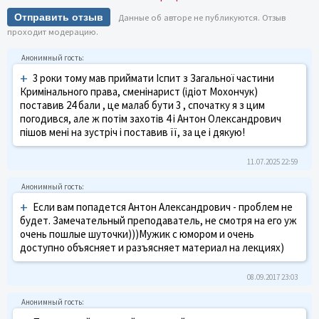
Отправить отзыв
Данные об авторе не публикуются. Отзыв
проходит модерацию.
+
3 роки тому мав приймати Іспит з Загальної частини
Кримінального права, сменінарист (ідіот Мохончук)
поставив 24 бали , це малаб бути 3 , спочатку я з цим
погодився, але ж потім захотів 4 і Антон Олександрович
пішов мені на зустріч і поставив її, за це і дякую!
11.07.2025 22:59
+
Если вам попадется Антон Александрович - проблем не
будет. Замечательный преподаватель, не смотря на его уж
очень пошлые шуточки)))Мужик с юмором и очень
доступно объясняет и разъясняет материал на лекциях)
08.09.2017 23:03