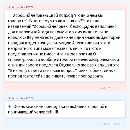
–
Хороший человек?Свой подход?Люди,о чём вы
говорите?-В ноги ему что ли кланятся?Этот так
называемый "Хороший человек" беспощадно валил меня
два с половиной года потому что я ему видите ли не
нравлюсь!И у меня есть далеко не один знакомый,который
попадал в эдентичную ситуацию.А позитивным этого
неприятного типа может назвать лишь тот,кто и
представления не имеет что такое позитив.О
справедливости вообще и говорить нечего.Впрочем как и
о знании своего предмета.Ох,сколько же раз я слышал это-
"Я не могу ответить на ваш вопрос."Таких "объективных"
преподавателей надо лишать права преподавать.
24.09.2012 07:29
+
Очень классный преподаватель.Очень хороший и
понимающий человек!!!!!!!
08.04.2012 12:30