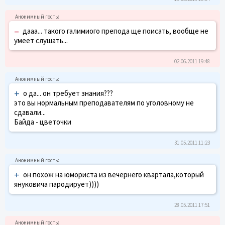
–
дааа... такого галимиого препода ще поисать, вообще не
умеет слушать...
02.06.2011 19:48
+
о да... он требует знания???
это вы нормальным преподавателям по уголовному не
сдавали...
Байда - цветочки
31.05.2011 11:23
+
он похож на юмориста из вечернего квартала,который
януковича пародирует))))
28.05.2011 17:51