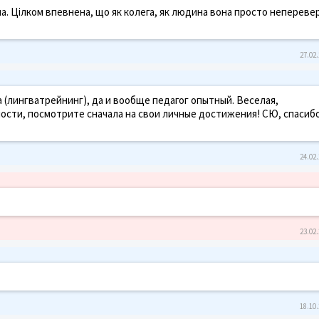
а. Цілком впевнена, що як колега, як людина вона просто непереве
27.02.
 (лингватрейнинг), да и вообще педагог опытный. Веселая,
лости, посмотрите сначала на свои личные достижения! СЮ, спасибо
24.02.
23.02.
18.10.