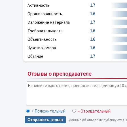
Активность
1.7
Организованность
1.6
Изложение материала
1.7
Требовательность
1.6
Объективность
1.6
Чувство юмора
1.6
Обаяние
1.7
Отзывы о преподавателе
+ Положительный
– Отрицательный
Отправить отзыв
Данные об авторе не публикуются.