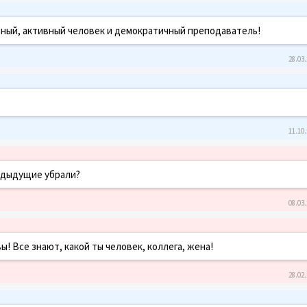
ный, активный человек и демократичный преподаватель!
28.03.
11.10.
едыдущие убрали?
08.03.
! Все знают, какой ты человек, коллега, жена!
28.02.