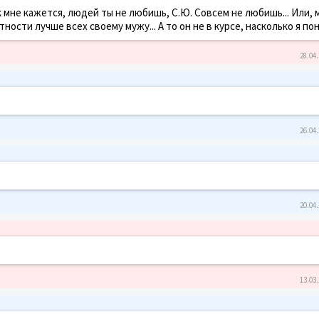
 мне кажется, людей ты не любишь, С.Ю. Совсем не любишь... Или, 
ности лучше всех своему мужу... А то он не в курсе, насколько я по
28.04.
26.04.
20.04.
13.03.