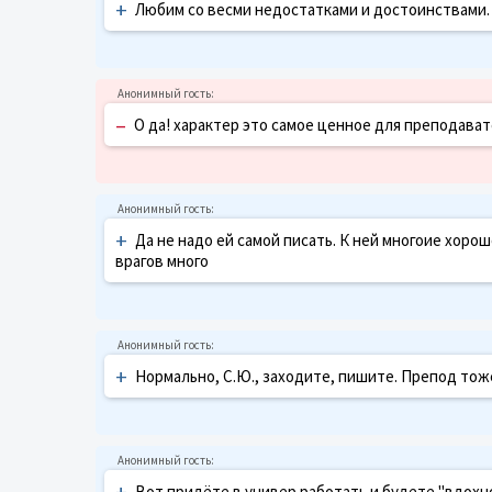
+
Любим со весми недостатками и достоинствами.
–
О да! характер это самое ценное для преподават
+
Да не надо ей самой писать. К ней многоие хоро
врагов много
+
Нормально, С.Ю., заходите, пишите. Препод тож
+
Вот придёте в универ работать и будете "вдохно