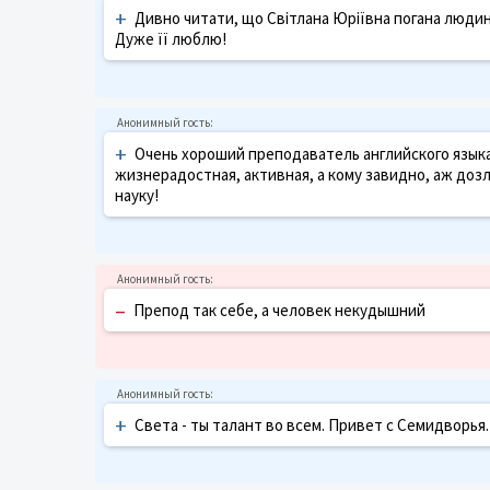
+
Дивно читати, що Світлана Юріївна погана людин
Дуже її люблю!
+
Очень хороший преподаватель английского языка
жизнерадостная, активная, а кому завидно, аж доз
науку!
–
Препод так себе, а человек некудышний
+
Света - ты талант во всем. Привет с Семидворья.