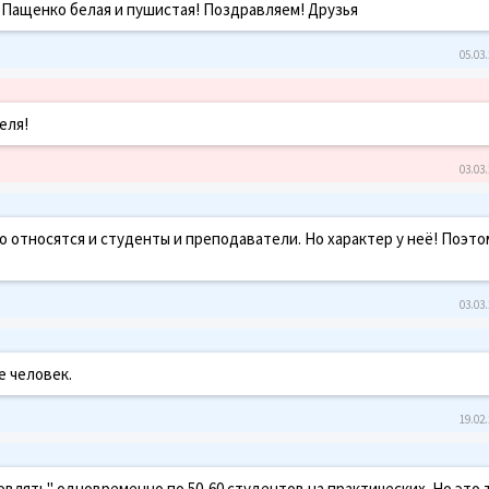
 Пащенко белая и пушистая! Поздравляем! Друзья
05.03.
еля!
03.03.
шо относятся и студенты и преподаватели. Но характер у неё! Поэто
03.03.
е человек.
19.02.
влять" одновременно по 50-60 студентов на практических. Но это 