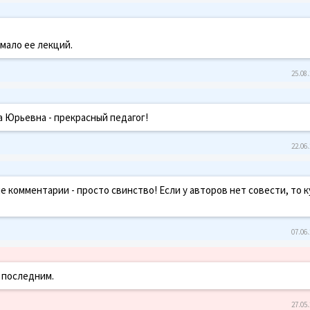
мало ее лекций.
25.08.
а Юрьевна - прекрасный педагог!
22.06.
 комментарии - просто свинство! Если у авторов нет совести, то к
07.06.
 последним.
27.05.