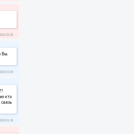
2010 20:20
 Вы.
2010 10:00
??
аю кто
 связь
2010 01:36