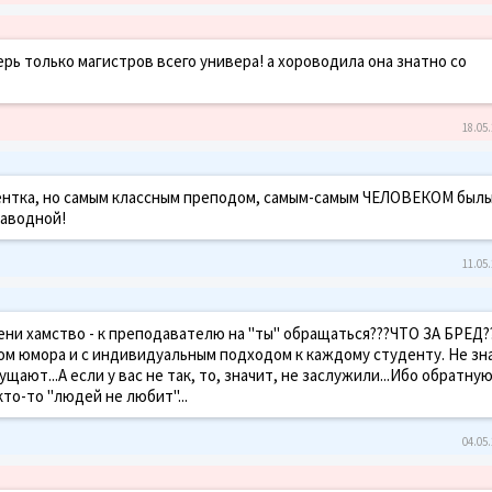
ерь только магистров всего универа! а хороводила она знатно со
18.05.
ентка, но самым классным преподом, самым-самым ЧЕЛОВЕКОМ былы
заводной!
11.05.
степени хамство - к преподавателю на "ты" обращаться???ЧТО ЗА БРЕД?
вом юмора и с индивидуальным подходом к каждому студенту. Не зн
щают...А если у вас не так, то, значит, не заслужили...Ибо обратную
кто-то "людей не любит"...
04.05.