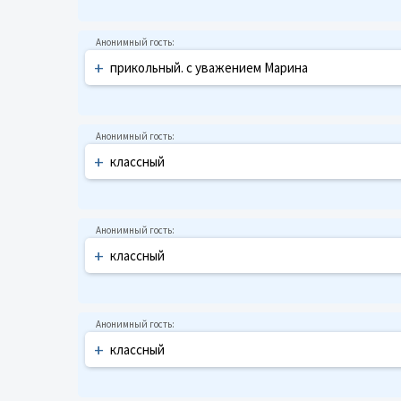
+
прикольный. с уважением Марина
+
классный
+
классный
+
классный