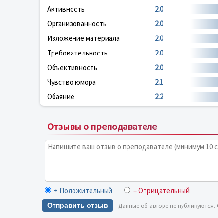
Активность
2.0
Организованность
2.0
Изложение материала
2.0
Требовательность
2.0
Объективность
2.0
Чувство юмора
2.1
Обаяние
2.2
Отзывы о преподавателе
+ Положительный
– Отрицательный
Отправить отзыв
Данные об авторе не публикуются.