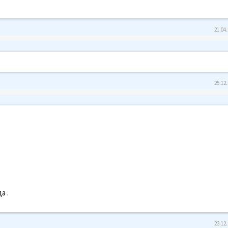
21.04.
25.12.
а .
23.12.