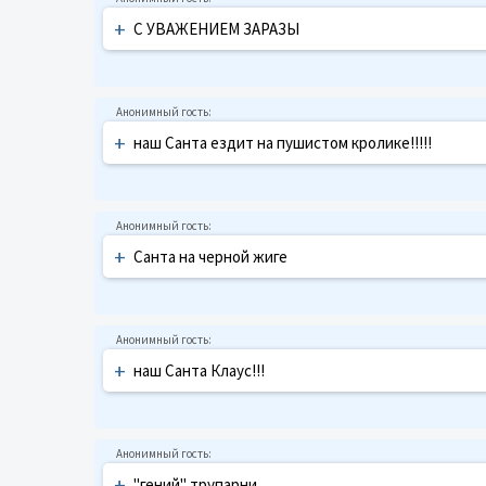
+
С УВАЖЕНИЕМ ЗАРАЗЫ
+
наш Санта ездит на пушистом кролике!!!!!
+
Санта на черной жиге
+
наш Санта Клаус!!!
+
"гений" трупарни