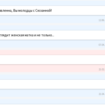
ивленна, Вы молодцы с Сюзанной!
12.06.
глядит женская матка и не только...
07.04.
21.02.
21.04.