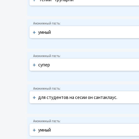
+
умный
+
супер
+
для студентов на сесии он сантаклаус.
+
умный