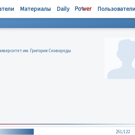
атели
Материалы
Daily
Пользовател
ниверситет им. Григория Сковороды
251/122