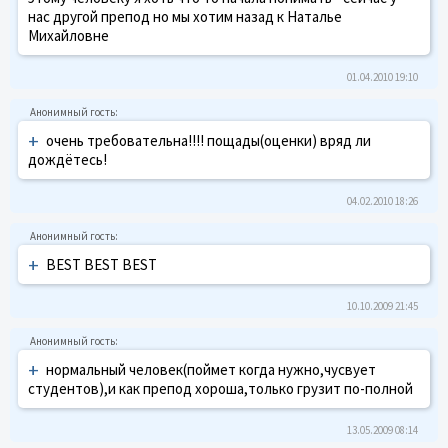
нас другой препод но мы хотим назад к Наталье
Михайловне
01.04.2010 19:10
+
очень требовательна!!!! пощады(оценки) вряд ли
дождётесь!
04.02.2010 18:26
+
BEST BEST BEST
10.10.2009 21:45
+
нормальный человек(поймет когда нужно,чусвует
студентов),и как препод хороша,только грузит по-полной
13.05.2009 08:14