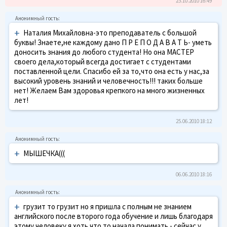
23.10.2010 16:49
+
Наталия Михайловна-это преподаватель с большой
буквы! Знаете,не каждому дано П Р Е П О Д А В А Т Ь- уметь
доносить знания до любого студента! Но она МАСТЕР
своего дела,который всегда достигает с студентами
поставленной цели. Спасибо ей за то,что она есть у нас,за
высокий уровень знаний и человечность!!! таких больше
нет! Желаем Вам здоровья крепкого на много жизненных
лет!
25.06.2010 18:12
+
МЫШЕЧКА(((
06.06.2010 18:16
+
грузит то грузит но я пришла с полным не знанием
английского после второго года обучение и лишь благодаря
этому человеку я хоть что то начала понимать - сейчас у