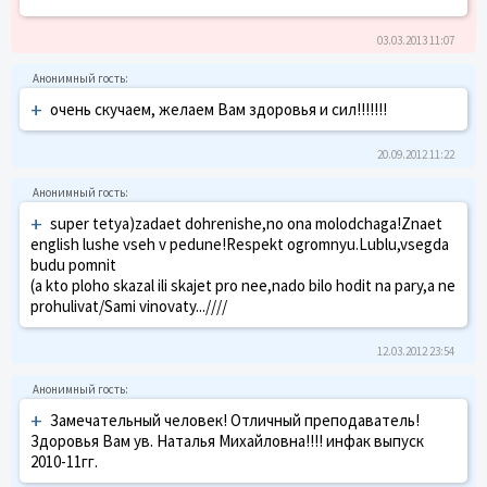
03.03.2013 11:07
+
очень скучаем, желаем Вам здоровья и сил!!!!!!!
20.09.2012 11:22
+
super tetya)zadaet dohrenishe,no ona molodchaga!Znaet
english lushe vseh v pedune!Respekt ogromnyu.Lublu,vsegda
budu pomnit
(a kto ploho skazal ili skajet pro nee,nado bilo hodit na pary,a ne
prohulivat/Sami vinovaty...////
12.03.2012 23:54
+
Замечательный человек! Отличный преподаватель!
Здоровья Вам ув. Наталья Михайловна!!!! инфак выпуск
2010-11гг.