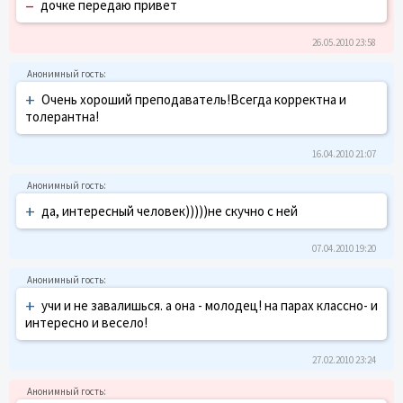
–
дочке передаю привет
26.05.2010 23:58
+
Очень хороший преподаватель!Всегда корректна и
толерантна!
16.04.2010 21:07
+
да, интересный человек)))))не скучно с ней
07.04.2010 19:20
+
учи и не завалишься. а она - молодец! на парах классно- и
интересно и весело!
27.02.2010 23:24