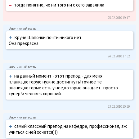
–
тогда понятно, че ни того ни с сего завалила
25.02.2010 19:17
+
Круче Шапочки почти никого нет.
Она прекрасна
24.02.2010 17:32
+
на данный момент - этот препод - для меня
планка,которую нужно достигнуть!точнее те
знания,которые есть у нее,которые она дает...просто
супер!и человек хороший.
23.02.2010 20:29
+
самый классный препод на кафедре, профессионал, аж
учиться с ней хочется)))