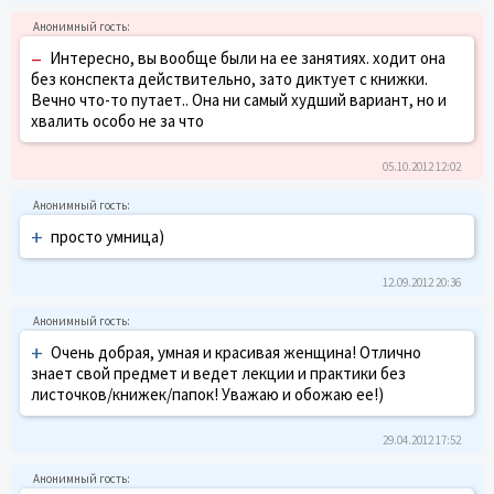
–
Интересно, вы вообще были на ее занятиях. ходит она
без конспекта действительно, зато диктует с книжки.
Вечно что-то путает.. Она ни самый худший вариант, но и
хвалить особо не за что
05.10.2012 12:02
+
просто умница)
12.09.2012 20:36
+
Очень добрая, умная и красивая женщина! Отлично
знает свой предмет и ведет лекции и практики без
листочков/книжек/папок! Уважаю и обожаю ее!)
29.04.2012 17:52