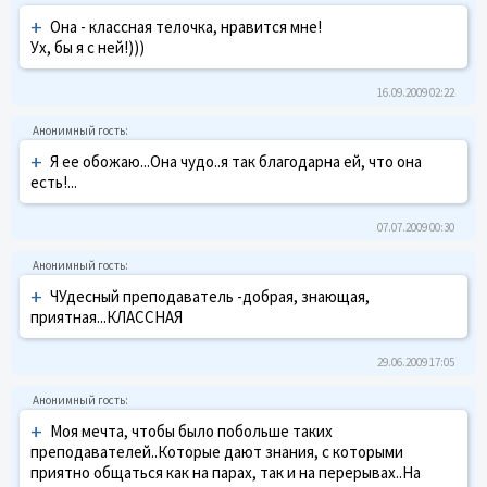
+
Она - классная телочка, нравится мне!
Ух, бы я с ней!)))
16.09.2009 02:22
+
Я ее обожаю...Она чудо..я так благодарна ей, что она
есть!...
07.07.2009 00:30
+
ЧУдесный преподаватель -добрая, знающая,
приятная...КЛАССНАЯ
29.06.2009 17:05
+
Моя мечта, чтобы было побольше таких
преподавателей..Которые дают знания, с которыми
приятно общаться как на парах, так и на перерывах..На