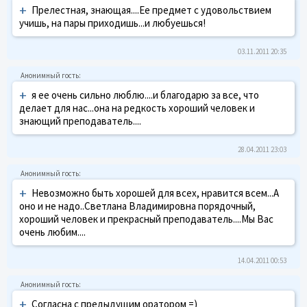
+
Прелестная, знающая....Ее предмет с удовольствием
учишь, на пары приходишь...и любуешься!
03.11.2011 20:35
+
я ее очень сильно люблю....и благодарю за все, что
делает для нас...она на редкость хороший человек и
знающий преподаватель....
28.04.2011 23:03
+
Невозможно быть хорошей для всех, нравится всем...А
оно и не надо..Светлана Владимировна порядочный,
хороший человек и прекрасный преподаватель....Мы Вас
очень любим....
14.04.2011 00:53
+
Согласна с предыдущим оратором =)