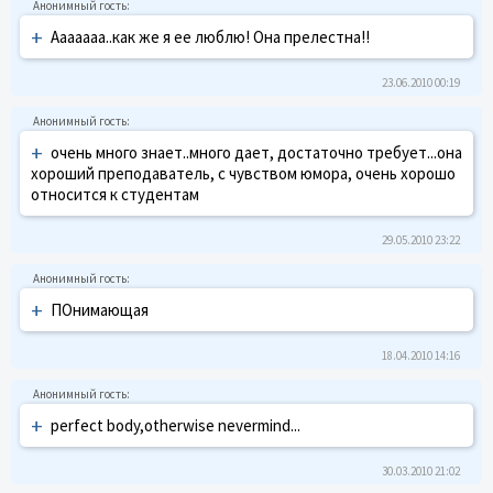
+
Ааааааа..как же я ее люблю! Она прелестна!!
23.06.2010 00:19
+
очень много знает..много дает, достаточно требует...она
хороший преподаватель, с чувством юмора, очень хорошо
относится к студентам
29.05.2010 23:22
+
ПОнимающая
18.04.2010 14:16
+
perfect body,otherwise nevermind...
30.03.2010 21:02