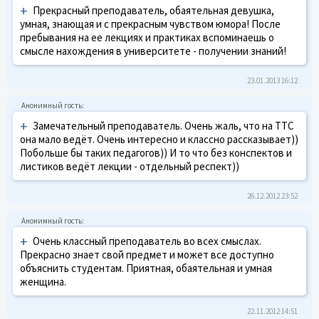
+
Прекрасный преподаватель, обаятельная девушка,
умная, знающая и с прекрасным чувством юмора! После
пребывания на ее лекциях и практиках вспоминаешь о
смысле нахождения в университете - получении знаний!
23.01.2013 16:12
+
Замечательный преподаватель. Очень жаль, что на ТТС
она мало ведёт. Очень интересно и классно рассказывает))
Побольше бы таких педагогов)) И то что без конспектов и
листиков ведёт лекции - отдельный респект))
26.12.2012 23:52
+
Очень классный преподаватель во всех смыслах.
Прекрасно знает свой предмет и может все доступно
объяснить студентам. Приятная, обаятельная и умная
женщина.
22.11.2012 14:51