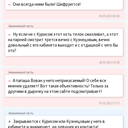
–
Они всегда ними были! Шифруются!
04.03.2013 16:56
–
Ну если не с Курисом этот хоть телок смазливит, а этот
на парней смотрит трется вечно с Кузнецовым, вечно
довольный с его кабинета выходит и с отдышкой с чего бы
это?
26.02.2013 14:26
–
А папаша Вован у него неприкасаемый! О себе все
мнения удаляет! Вот такая объективность! Только за
другими в дырочку на этом сайте подсматривает!
07.02.2013 17:17
+
Закрываются с Курисом или Кузнецовым у него в
кабинете и ананируют, на девушек из контакта!