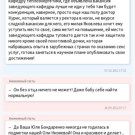
кафедру теплоэнергетики, где объявлена вакансия
заведующего кафедры лучше не иди у тебя там будет
конкуренция, наверное, просто еще наш полу доктор
Курис, который валяется у ректора в ногах, не вкурсе
сладкой вакансии для него, его милая Яковлева хочет ему
уступить место своё, сама метит на повышение, ей место
заведующего кафедры туговато дается так и не защитила
никого кроме своей похотливой дочки, которая
набравшись опыта в зарубежных странах по оказанию секс
услуг, готова заняться в научном плане опубликовать свои
достижения!
07.10.2012 17:23
–
Он без отца ничего не может! Даже бабу себе найти
нормальную!
28.09.2012 07:17
–
Да Ваша Юля Бондаренко никогда не годилась в
подметки нашей Оли Низяевой! Она и красивее и делает...