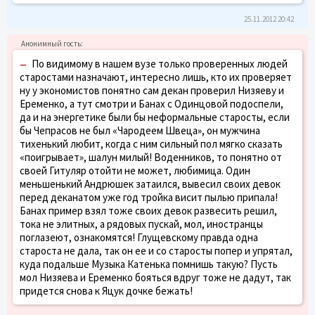
25.11.2012 20:42
–
По видимому в нашем вузе только проверенных людей
старостами назначают, интересно лишь, кто их проверяет
ну у экономистов понятно сам декан проверил Низяеву и
Еременко, а тут смотри и Банах с Одинцовой подоспели,
да и на энергетике были бы неформальные старосты, если
бы Чепрасов не был «Чародеем Швеца», он мужчина
тихенький любит, когда с ним сильный пол мягко сказать
«поигрывает», шалун милый! Воденников, то понятно от
своей Гитуляр отойти не может, любимица. Один
меньшенький Андрюшек затаился, вывесил своих девок
перед деканатом уже год тройка висит пылью припала!
Банах пример взял тоже своих девок развесить решил,
тока не элитных, а рядовых пускай, мол, иностранцы
поглазеют, ознакомятся! Глущевскому правда одна
староста не дала, так он ее и со старосты попер и упрятал,
куда подальше Музыка Катенька помнишь такую? Пусть
мол Низяева и Еременко бояться вдруг тоже не дадут, так
придется снова к Яцук дочке бежать!