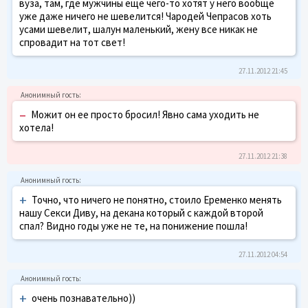
вуза, там, где мужчины еще чего-то хотят у него вообще
уже даже ничего не шевелится! Чародей Чепрасов хоть
усами шевелит, шалун маленький, жену все никак не
спровадит на тот свет!
27.11.2012 21:45
–
Можит он ее просто бросил! Явно сама уходить не
хотела!
27.11.2012 21:38
+
Точно, что ничего не понятно, стоило Еременко менять
нашу Секси Диву, на декана который с каждой второй
спал? Видно годы уже не те, на понижение пошла!
27.11.2012 04:54
+
очень познавательно))