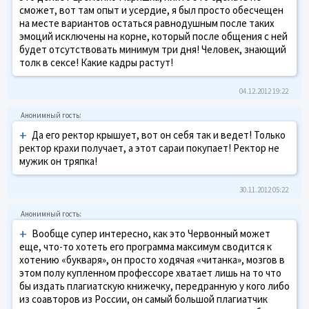
сможет, вот там опыт и усердие, я был просто обесчещен
на месте вариантов остаться равнодушным после таких
эмоций исключены на корне, который после общения с ней
будет отсутствовать минимум три дня! Человек, знающий
толк в сексе! Какие кадры растут!
04.12.2012 19:22
+
Да его ректор крышует, вот он себя так и ведет! Только
ректор крахи получает, а этот сараи покупает! Ректор не
мужик он тряпка!
30.11.2012 05:22
+
Вообще супер интересно, как это Червонный может
еще, что-то хотеть его программа максимум сводится к
хотению «букваря», он просто ходячая «читанка», мозгов в
этом полу купленном профессоре хватает лишь на то что
бы издать плагиатскую книжечку, передранную у кого либо
из соавторов из России, он самый большой плагиатчик