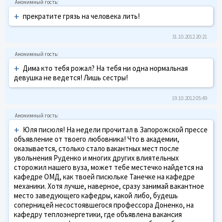
+
прекратите грязь на человека лить!
31.10.2012 20:21
+
Дима кто тебя рожал? На тебя ни одна нормальная
девушка не ведется! Лишь сестры!
19.10.2012 05:49
+
Юля писюля! На недели прочитал в Запорожской прессе
объявление от твоего любовника! Что в академии,
оказывается, столько стало вакантных мест после
увольнения Руденко и многих других влиятельных
сторожил нашего вуза, может тебе местечко найдется на
кафедре ОМД, как твоей писюльке Танечке на кафедре
механики. Хотя лучше, наверное, сразу занимай вакантное
место заведующего кафедры, какой либо, будешь
соперницей несостоявшегося профессора Доненко, на
кафедру теплоэнергетики, где объявлена вакансия