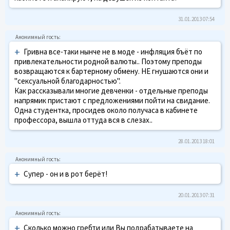
31.01.2013 07:54
+
Гривна все-таки нынче не в моде - инфляция бъёт по
привлекательности родной валюты.. Поэтому преподы
возвращаются к бартерному обмену. НЕ гнушаются они и
"сексуальной благодарностью".
Как рассказывали многие девченки - отдельные преподы
напрямик пристают с предложениями пойти на свидание.
Одна студентка, просидев около получаса в кабинете
профессора, вышла оттуда вся в слезах..
28.01.2013 18:01
+
Супер - он и в рот берёт!
20.01.2013 07:31
+
Сколько можно гребти или Вы подрабатываете на