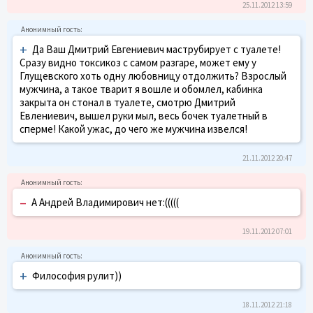
25.11.2012 13:59
+
Да Ваш Дмитрий Евгениевич маструбирует с туалете!
Сразу видно токсикоз с самом разгаре, может ему у
Глущевского хоть одну любовницу отдолжить? Взрослый
мужчина, а такое тварит я вошле и обомлел, кабинка
закрыта он стонал в туалете, смотрю Дмитрий
Евлениевич, вышел руки мыл, весь бочек туалетный в
сперме! Какой ужас, до чего же мужчина извелся!
21.11.2012 20:47
–
А Андрей Владимирович нет:(((((
19.11.2012 07:01
+
Философия рулит))
18.11.2012 21:18