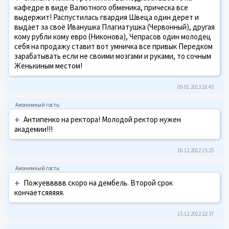
кафедре в виде Валютного обменика, прическа все
выдержит! Распустилась гвардия Швеца один дерет и
выдает за своё Иванушка Плагиатушка (Червонный), другая
кому рубли кому евро (Никонова), Чепрасов один молодец
себя на продажу ставит вот умничка все привык Передком
зарабатывать если не своими мозгами и руками, то сочным
Женькиным местом!
09.01.2013 18:45
+
Антипенко на ректора! Молодой ректор нужен
академии!!!
16.12.2012 15:25
+
Пожуеввввв скоро на дембель. Второй срок
кончаетсяяяяя.
15.12.2012 22:37