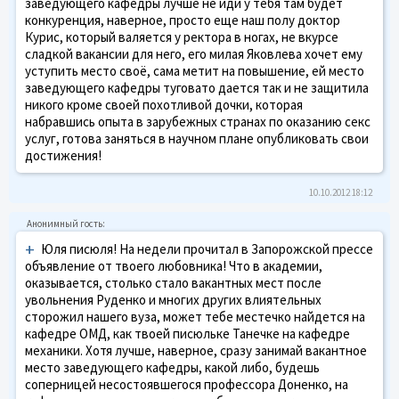
заведующего кафедры лучше не иди у тебя там будет
конкуренция, наверное, просто еще наш полу доктор
Курис, который валяется у ректора в ногах, не вкурсе
сладкой вакансии для него, его милая Яковлева хочет ему
уступить место своё, сама метит на повышение, ей место
заведующего кафедры туговато дается так и не защитила
никого кроме своей похотливой дочки, которая
набравшись опыта в зарубежных странах по оказанию секс
услуг, готова заняться в научном плане опубликовать свои
достижения!
10.10.2012 18:12
+
Юля писюля! На недели прочитал в Запорожской прессе
объявление от твоего любовника! Что в академии,
оказывается, столько стало вакантных мест после
увольнения Руденко и многих других влиятельных
сторожил нашего вуза, может тебе местечко найдется на
кафедре ОМД, как твоей писюльке Танечке на кафедре
механики. Хотя лучше, наверное, сразу занимай вакантное
место заведующего кафедры, какой либо, будешь
соперницей несостоявшегося профессора Доненко, на