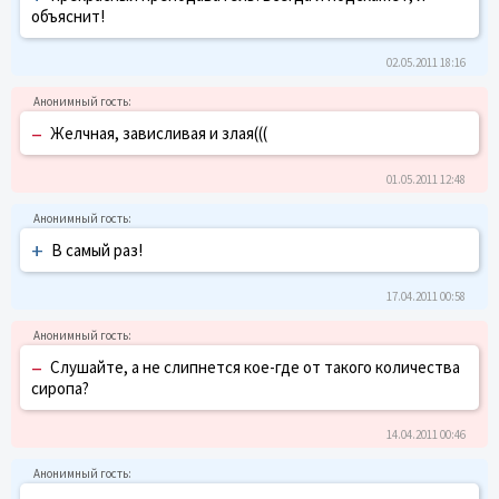
объяснит!
02.05.2011 18:16
–
Желчная, зависливая и злая(((
01.05.2011 12:48
+
В самый раз!
17.04.2011 00:58
–
Слушайте, а не слипнется кое-где от такого количества
сиропа?
14.04.2011 00:46