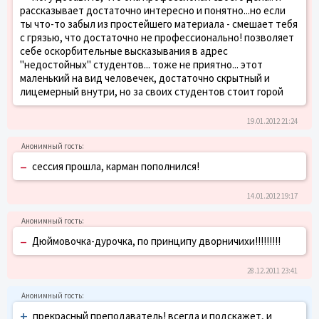
рассказывает достаточно интересно и понятно...но если
ты что-то забыл из простейшего материала - смешает тебя
с грязью, что достаточно не профессионально! позволяет
себе оскорбительные высказывания в адрес
"недостойных" студентов... тоже не приятно... этот
маленький на вид человечек, достаточно скрытный и
лицемерный внутри, но за своих студентов стоит горой
19.01.2012 21:24
–
сессия прошла, карман пополнился!
14.01.2012 19:17
–
Дюймовочка-дурочка, по принципу дворничихи!!!!!!!!!
28.12.2011 23:41
+
прекрасный преподаватель! всегда и подскажет, и