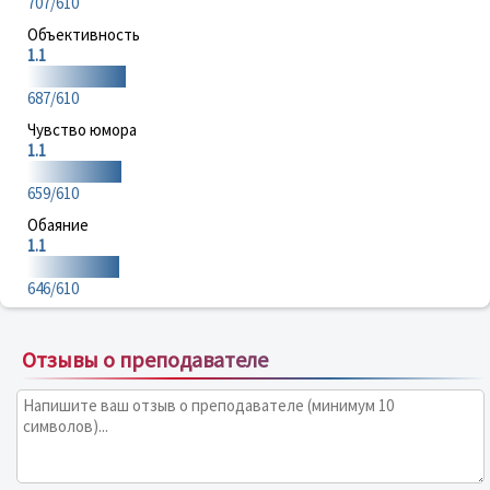
707/610
Объективность
1.1
687/610
Чувство юмора
1.1
659/610
Обаяние
1.1
646/610
Отзывы о преподавателе