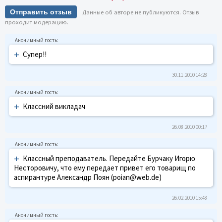
Отправить отзыв
Данные об авторе не публикуются. Отзыв
проходит модерацию.
+
Супер!!
30.11.2010 14:28
+
Классний викладач
26.08.2010 00:17
+
Классный преподаватель. Передайте Бурчаку Игорю
Несторовичу, что ему передает привет его товарищ по
аспирантуре Александр Поян (poian@web.de)
26.02.2010 15:48