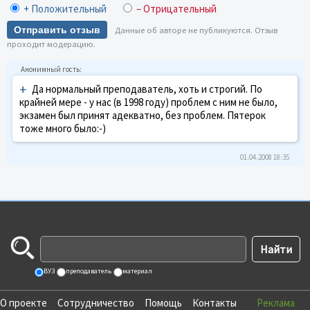
+ Положительный
– Отрицательный
Отправить отзыв
Данные об авторе не публикуются. Отзыв
проходит модерацию.
+
Да нормальный преподаватель, хоть и строгий. По
крайней мере - у нас (в 1998 году) проблем с ним не было,
экзамен был принят адекватно, без проблем. Пятерок
тоже много было:-)
01.04.2008 18:35
ВУЗ
преподаватель
материал
О проекте
Сотрудничество
Помощь
Контакты
Реклама