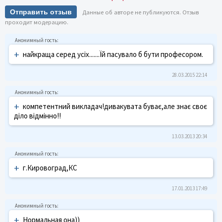
Отправить отзыв
Данные об авторе не публикуются. Отзыв
проходит модерацию.
+
найкраща серед усіх.......Їй пасувало б бути професором.
28.03.2015 22:14
+
компетентний викладач!дивакувата буває,але знає своє
діло відмінно!!
13.03.2013 20:34
+
г.Кировоград,КС
17.01.2013 17:49
+
Нормальная она))