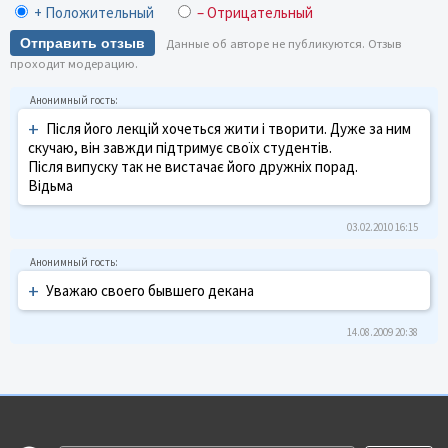
+ Положительный
– Отрицательный
Отправить отзыв
Данные об авторе не публикуются. Отзыв
проходит модерацию.
+
Після його лекцій хочеться жити і творити. Дуже за ним
скучаю, він завжди підтримує своїх студентів.
Після випуску так не вистачає його дружніх порад.
Відьма
03.02.2010 16:15
+
Уважаю своего бывшего декана
14.08.2009 20:38