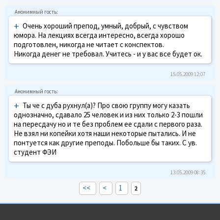
+
Очень хороший препод, умный, добрый, с чувством
юмора. На лекциях всегда интересно, всегда хорошо
подготовлен, никогда не читает с конспектов.
Никогда денег не требовал. Учитесь - и у вас все будет ок.
15.05.2009 12:07
+
Ты че с дуба рухнул(а)? Про свою группу могу казать
однозначно, сдавало 25 человек и из них только 2-3 пошли
на пересдачу но и те без проблем ее сдали с первого раза.
Не взял ни копейки хотя наши некоторые пытались. И не
понтуется как другие преподы. Побольше бы таких. С ув.
студент ФЭИ
13.05.2009 08:35
<<
<
1
2