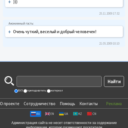
+
)))
25.11.2009 17:32
+
Очень чуткий, веселый и добрый человечек!
21.05.2009 10:10
ВУЗ
преподаватель
материал
О проекте
Сотрудничество
Помощь
Контакты
Реклама
RU
EN
UA
KZ
CN
Администрация сайта не несет ответственности за содержание
информации, которую размещают посетители