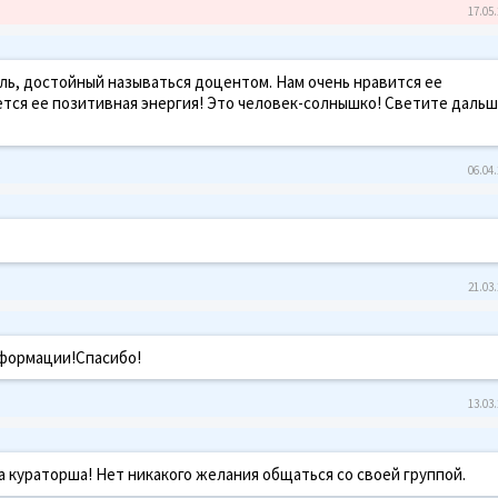
17.05.
ь, достойный называться доцентом. Нам очень нравится ее
ется ее позитивная энергия! Это человек-солнышко! Светите даль
06.04.
21.03.
нформации!Спасибо!
13.03.
на кураторша! Нет никакого желания общаться со своей группой.