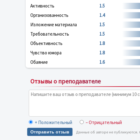
Активность
1.5
Организованность
1.4
Изложение материала
1.5
Требовательность
1.5
Объективность
1.8
Чувство юмора
1.8
Обаяние
1.6
Отзывы о преподавателе
+ Положительный
– Отрицательный
Отправить отзыв
Данные об авторе не публикуются.