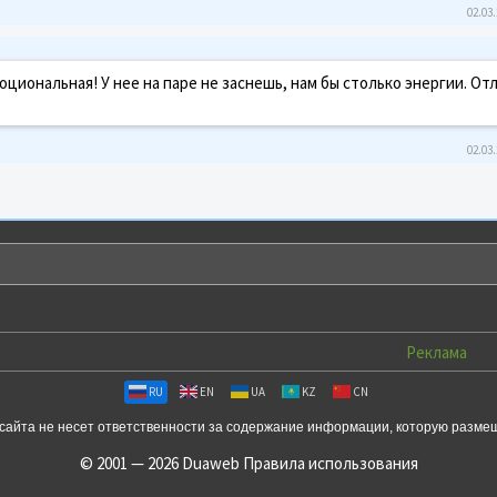
02.03.
оциональная! У нее на паре не заснешь, нам бы столько энергии. От
02.03.
Реклама
RU
EN
UA
KZ
CN
сайта не несет ответственности за содержание информации, которую разме
© 2001 — 2026 Duaweb
Правила использования