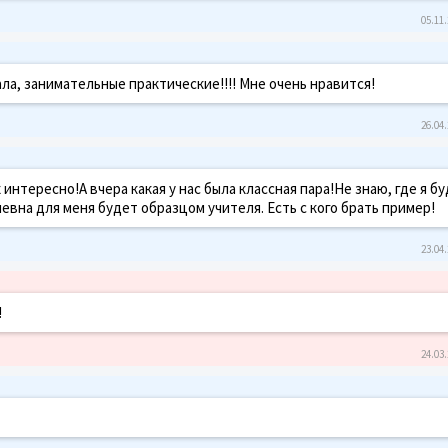
05.11.
а, занимательные практические!!!! Мне очень нравится!
26.04.
 интересно!А вчера какая у нас была классная пара!Не знаю, где я бу
евна для меня будет образцом учителя. Есть с кого брать пример!
23.04.
!
24.03.