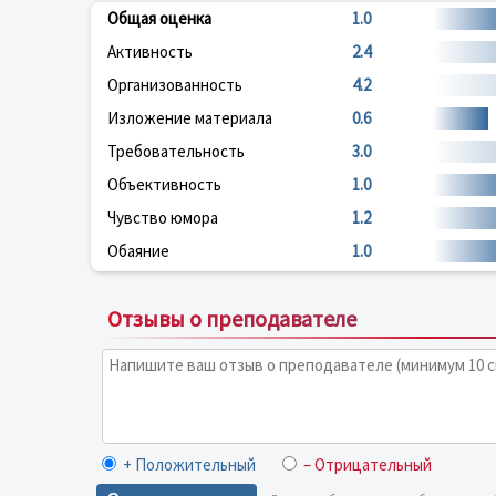
Общая оценка
1.0
Активность
2.4
Организованность
4.2
Изложение материала
0.6
Требовательность
3.0
Объективность
1.0
Чувство юмора
1.2
Обаяние
1.0
Отзывы о преподавателе
+ Положительный
– Отрицательный