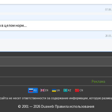
07.06.
 в целом норм....
28.05.
Реклама
RU
EN
UA
KZ
CN
сайта не несет ответственности за содержание информации, которую разме
© 2001 — 2026 Duaweb
Правила использования