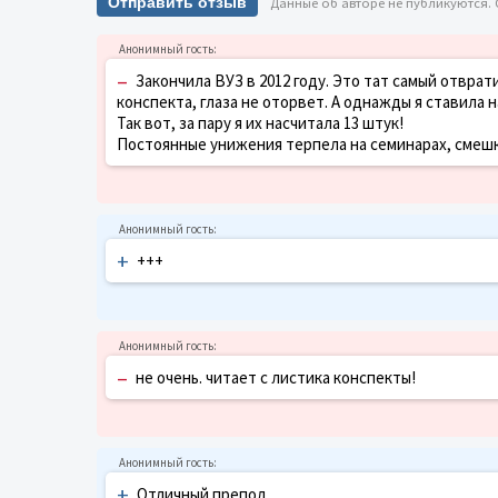
Отправить отзыв
Данные об авторе не публикуются.
–
Закончила ВУЗ в 2012 году. Это тат самый отвра
конспекта, глаза не оторвет. А однажды я ставила 
Так вот, за пару я их насчитала 13 штук!
Постоянные унижения терпела на семинарах, смешки 
+
+++
–
не очень. читает с листика конспекты!
+
Отличный препод