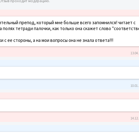
 Отзыв проходит модерацию.
тительный препод, который мне больше всего запомнился! читает с
на полях тетради палочки, как только она скажет слово "соответств
с ее стороны, а на мои вопросы она не знала ответа!!!
13.04.
10.01.
14.12.