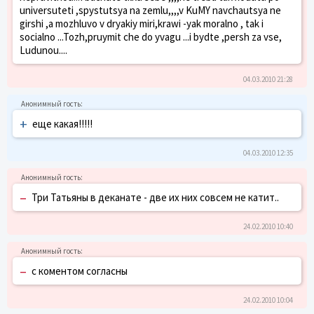
universuteti ,spystutsya na zemlu,,,,v KuMY navchautsya ne
girshi ,a mozhluvo v dryakiy miri,krawi -yak moralno , tak i
socialno ...Tozh,pruymit che do yvagu ...i bydte ,persh za vse,
Ludunou....
04.03.2010 21:28
+
еще какая!!!!!
04.03.2010 12:35
–
Три Татьяны в деканате - две их них совсем не катит..
24.02.2010 10:40
–
с коментом согласны
24.02.2010 10:04