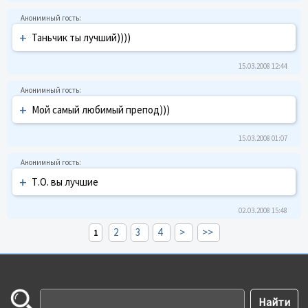
+
Таньчик ты лучший))))
15.03.2008 12:44
+
Мой самый любимый препод)))
15.03.2008 01:07
+
Т.О. вы лучшие
02.03.2008 15:48
2
3
4
>
>>
1