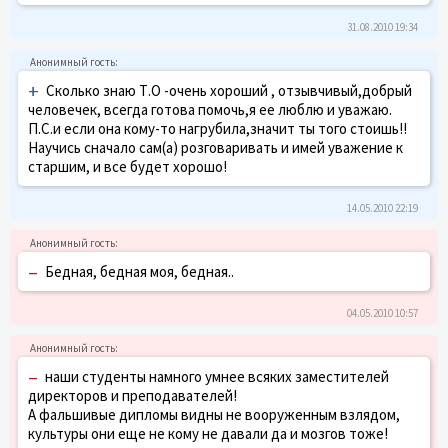
31.08.2010 19:34
+
Сколько знаю Т.О -очень хороший , отзывчивый,добрый
человечек, всегда готова помочь,я ее люблю и уважаю.
П.С.и если она кому-то нагрубила,значит ты того стоишь!!
Научись сначало сам(а) розговаривать и имей уважение к
старшим, и все будет хорошо!
14.05.2010 22:19
–
Бедная, бедная моя, бедная..
04.05.2010 10:57
–
наши студенты намного умнее всяких заместителей
директоров и преподавателей!
А фальшивые дипломы видны не вооруженным взлядом,
культуры они еще не кому не давали да и мозгов тоже!