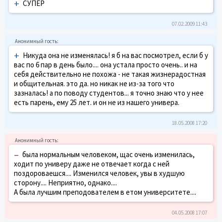
+
СУПЕР
07.02.2009 11:43
+
Никуда она не изменялась! я б на вас посмотрел, если б у
вас по 6 пар в день было.... она устала просто очень.. и на
себя действительно не похожа - не такая жизнерадостная
и общительная. это да. но никак не из-за того что
зазналась! а по поводу студентов... я точно знаю что у нее
есть парень, ему 25 лет. и он не из нашего универа.
18.05.2008 17:20
–
была нормальным человеком, щас очень изменилась,
ходит по универу даже не отвечает когда с ней
поздороваешся.... Изменился человек, увы в худшую
сторону.... Неприятно, однако....
А была лучшим преподователем в етом университете....
04.05.2008 17:07