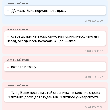
+
ДА,жаль .Была нормальная а щас....
18.04.2010 00:10
–
совсе другая,не такая, какую мы помним несколько лет
назад, всегда всем помагала, а щас...((((жаль
13.04.2010 11:27
–
вот ето в точку.
08.04.2010 09:22
–
Таня, Ваше место на этой страничке - в колонке справа -
"элитный" досуг для студентов "элитного университета".
04.04.2010 00:08