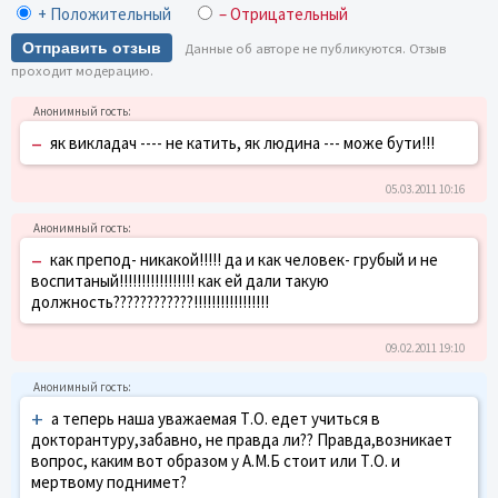
+ Положительный
– Отрицательный
Отправить отзыв
Данные об авторе не публикуются. Отзыв
проходит модерацию.
–
як викладач ---- не катить, як людина --- може бути!!!
05.03.2011 10:16
–
как препод- никакой!!!!! да и как человек- грубый и не
воспитаный!!!!!!!!!!!!!!!!! как ей дали такую
должность????????????!!!!!!!!!!!!!!!!!
09.02.2011 19:10
+
а теперь наша уважаемая Т.О. едет учиться в
докторантуру,забавно, не правда ли?? Правда,возникает
вопрос, каким вот образом у А.М.Б стоит или Т.О. и
мертвому поднимет?