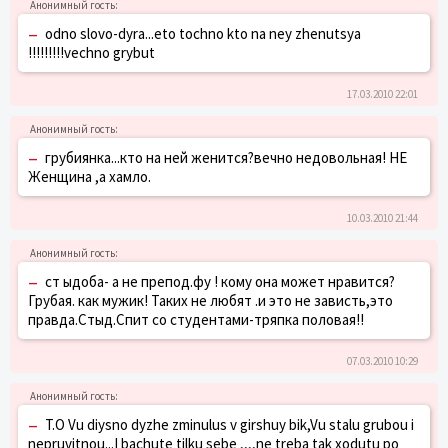
–
odno slovo-dyra...eto tochno kto na ney zhenutsya
!!!!!!!!!vechno grybut
17.03.2010 22:01
–
грубиянка...кто на ней женится?вечно недовольная! НЕ
Женщина ,а хамло.
10.03.2010 21:44
–
ст ыдоба- а не препод.фу ! кому она может нравится?
Грубая. как мужик! Таких не любят .и это не зависть,это
правда.Стыд.Спит со студентами-тряпка половая!!
07.03.2010 10:29
–
T.O Vu diysno dyzhe zminulus v girshuy bik,Vu stalu grubou i
nepruvitnou...I bachute tilku sebe ,,,,ne treba tak xodutu po