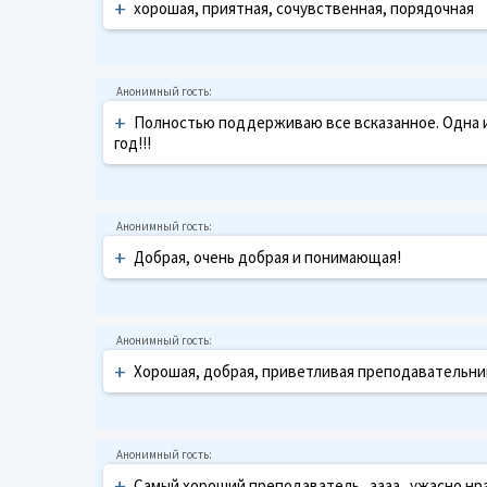
+
хорошая, приятная, сочувственная, порядочная
+
Полностью поддерживаю все всказанное. Одна из
год!!!
+
Добрая, очень добрая и понимающая!
+
Хорошая, добрая, приветливая преподавательниц
+
Самый хороший преподаватель...аааа...ужасно нра