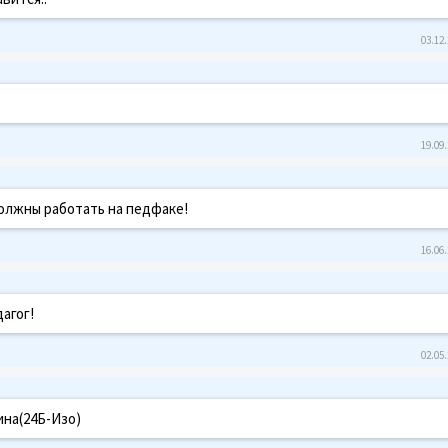
03.12.
19.09.
должны работать на педфаке!
16.06.
агог!
02.05.
ина(24Б-Изо)