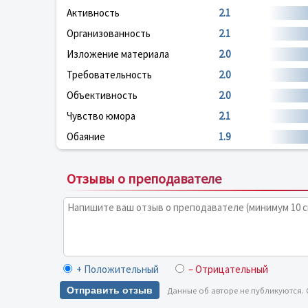
Активность
2.1
Организованность
2.1
Изложение материала
2.0
Требовательность
2.0
Объективность
2.0
Чувство юмора
2.1
Обаяние
1.9
Отзывы о преподавателе
+ Положительный
– Отрицательный
Отправить отзыв
Данные об авторе не публикуются.