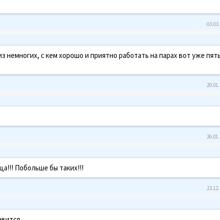
03.03.
 немногих, с кем хорошо и приятно работать на парах вот уже пят
29.01.
26.01.
а!!! Побольше бы таких!!!
23.12.
вится..