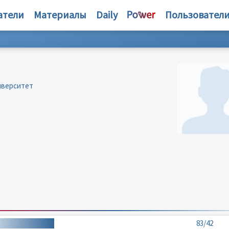
атели
Материалы
Daily
Пользовател
иверситет
83/42