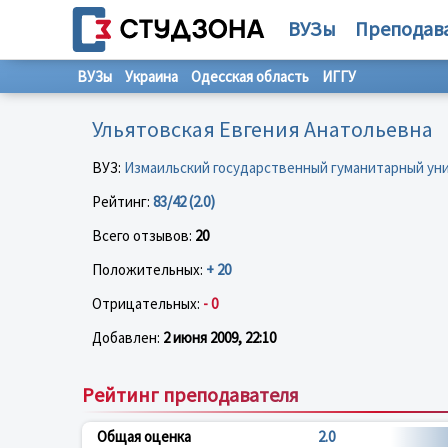
ВУЗы
Преподав
ВУЗы
Украина
Одесская область
ИГГУ
Ульятовская Евгения Анатольевна
ВУЗ:
Измаильский государственный гуманитарный ун
Рейтинг:
83/42 (2.0)
Всего отзывов:
20
Положительных:
+ 20
Отрицательных:
- 0
Добавлен:
2 июня 2009, 22:10
Рейтинг преподавателя
Общая оценка
2.0