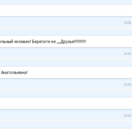
20.06.
ьный человек! Берегите ее ,,,Друзья!!!!!!!!!!
16.04.
 Анатольевна!
03.04.
02.04.