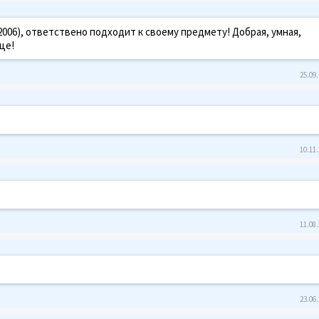
006), ответствено подходит к своему предмету! Добрая, умная,
це!
25.09.
10.11.
11.08.
23.06.