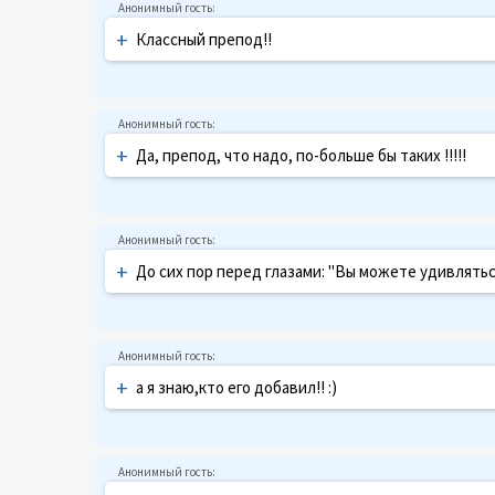
+
Классный препод!!
+
Да, препод, что надо, по-больше бы таких !!!!!
+
До сих пор перед глазами: "Вы можете удивлятьс
+
а я знаю,кто его добавил!! :)