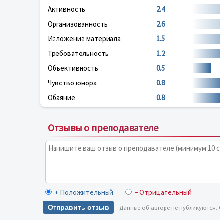
Активность
2.4
Организованность
2.6
Изложение материала
1.5
Требовательность
1.2
Объективность
0.5
Чувство юмора
0.8
Обаяние
0.8
Отзывы о преподавателе
+ Положительный
– Отрицательный
Отправить отзыв
Данные об авторе не публикуются.