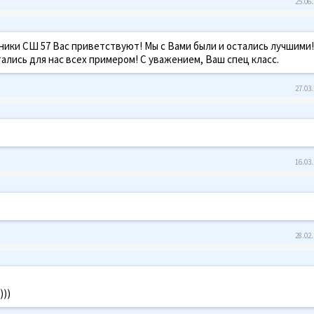
25.06.
ики СШ 57 Вас приветствуют! Мы с Вами были и остались лучшими!
стались для нас всех примером! С уважением, Ваш спец класс.
27.03.
16.03.
28.02.
)))