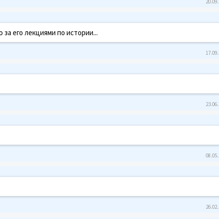
20.09.
ю за его лекциями по истории...
17.09.
23.06.
08.05.
26.02.