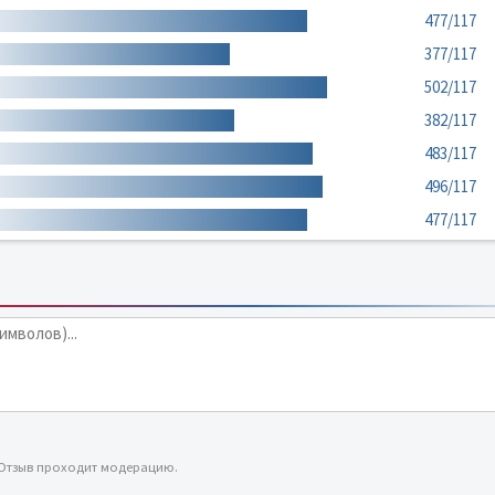
477/117
377/117
502/117
382/117
483/117
496/117
477/117
 Отзыв проходит модерацию.