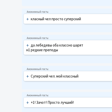
+
класный чел просто суперский
+
да лебедевы оба классно шарят
н1 редкие преподы
+
Суперский чел. мой классный
+
+1! Зачот! Просто лучший!