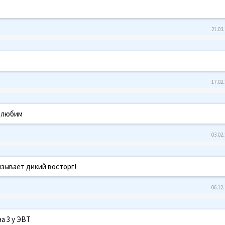
21.03.
17.02.
с любим
03.02.
ызывает дикий восторг!
06.12.
а 3 у ЭВТ