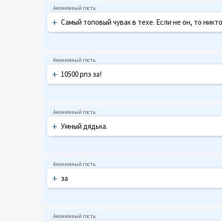
+
Самый топовый чувак в техе. Если не он, то никто
+
10500 рпз за!
+
Умный дядька.
+
за