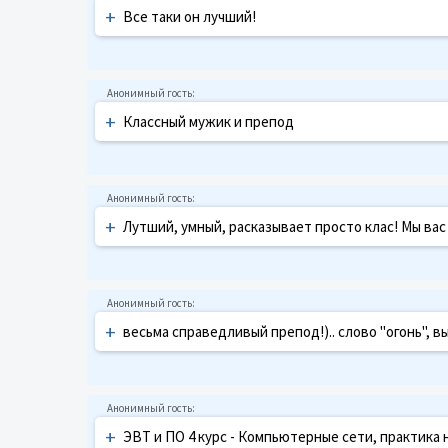
+
Все таки он лучший!
+
Классный мужик и препод
+
Лутший, умный, расказывает просто клас! Мы ва
+
весьма справедливый препод!).. слово "огонь", в
+
ЭВТ и ПО 4 курс - Компьютерные сети, практика н