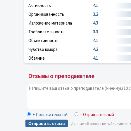
Активность
4.1
Организованность
3.2
Изложение материала
4.3
Требовательность
3.3
Объективность
4.1
Чувство юмора
4.2
Обаяние
4.1
Отзывы о преподавателе
+ Положительный
– Отрицательный
Отправить отзыв
Данные об авторе не публикуются.