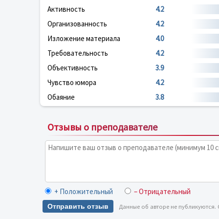
Активность
4.2
Организованность
4.2
Изложение материала
4.0
Требовательность
4.2
Объективность
3.9
Чувство юмора
4.2
Обаяние
3.8
Отзывы о преподавателе
+ Положительный
– Отрицательный
Отправить отзыв
Данные об авторе не публикуются.