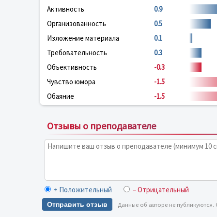
Активность
0.9
Организованность
0.5
Изложение материала
0.1
Требовательность
0.3
Объективность
-0.3
Чувство юмора
-1.5
Обаяние
-1.5
Отзывы о преподавателе
+ Положительный
– Отрицательный
Отправить отзыв
Данные об авторе не публикуются.