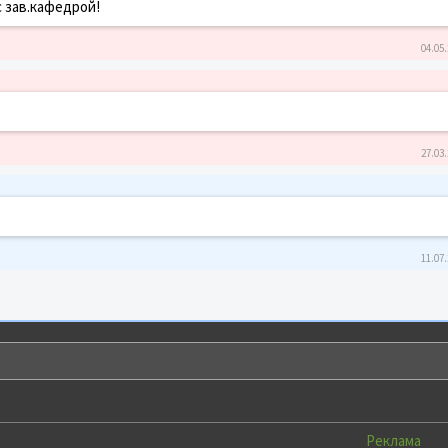
с зав.кафедрой!
04.05.
27.03.
11.07.
Реклама