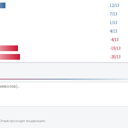
12/13
7/13
1/13
4/13
-4/13
-19/13
-20/13
 Отзыв проходит модерацию.