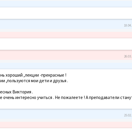
18.04.
26.03.
нь хороший ,лекции -прекрасные !
и ,пользуются мои дети и друзья .
есных Виктория .
е очень интересно учиться . Не пожалеете ! А преподаватели стану
25.02.