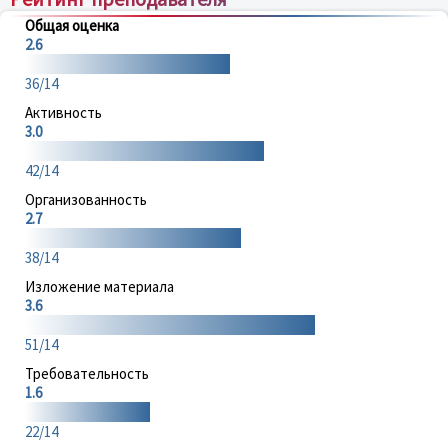
Общая оценка
2.6
36/14
Активность
3.0
42/14
Организованность
2.7
38/14
Изложение материала
3.6
51/14
Требовательность
1.6
22/14