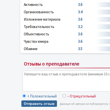
Активность
3.6
Организованность
3.4
Изложение материала
3.6
Требовательность
3.2
Объективность
3.6
Чувство юмора
3.6
Обаяние
3.5
Отзывы о преподавателе
+ Положительный
– Отрицательный
Отправить отзыв
Данные об авторе не публикуются.