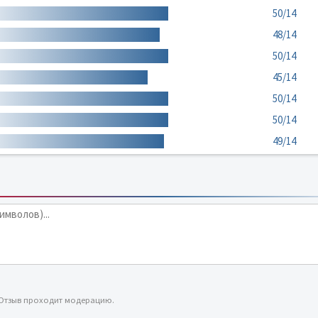
50/14
48/14
50/14
45/14
50/14
50/14
49/14
 Отзыв проходит модерацию.