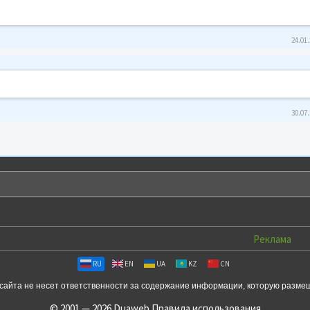
24.01.
30.07.
Реклама
RU
EN
UA
KZ
CN
сайта не несет ответственности за содержание информации, которую разме
© 2001 — 2026 Duaweb
Правила использования