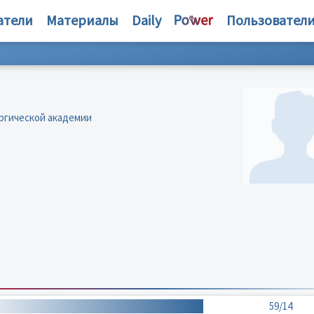
атели
Материалы
Daily
Пользовател
ргической академии
59/14