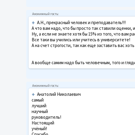
+
А.Н., прекрасный человек и преподаватель!!!
А что вам надо, что бы просто так ставили оценки,
Ну, а если не знаете хотя бы 15% из того, что вам р
Все таки вы учились или учитесь в университете!
А на счет строгости, так как еще заставить вас хоть
А вообще самим надо быть человечным, того и гляди
+
Анатолий Николаевич
самый
лучший
научный
руководитель!
Настоящий
учёный!
Спасибо