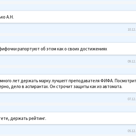
ко А.Н.
10.12.
фифочки рапортуют об этом как о своих достижениях
09.12.
е, много лет держать марку лучшегг преподавателя ФИФА. Посмотри
ерно, дело в аспирантах. Он строчит защиты как из автомата.
07.12.
тете, держать рейтинг.
05.12.