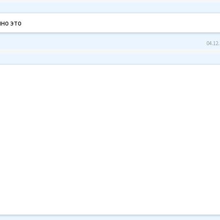
нно это
04.12.