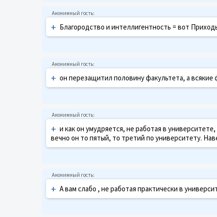
+
Благородство и интеллигентность = вот Приходь
+
он перезащитил половину факультета, а всякие 
+
и как он умудряется, не работая в университет
вечно он то пятый, то третий по университету. Нав
+
А вам слабо , не работая практически в универси