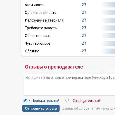
Активность
2.7
Организованность
2.7
Изложение материала
2.7
Требовательность
2.7
Объективность
2.7
Чувство юмора
2.7
Обаяние
2.7
Отзывы о преподавателе
+ Положительный
– Отрицательный
Отправить отзыв
Данные об авторе не публикуются.