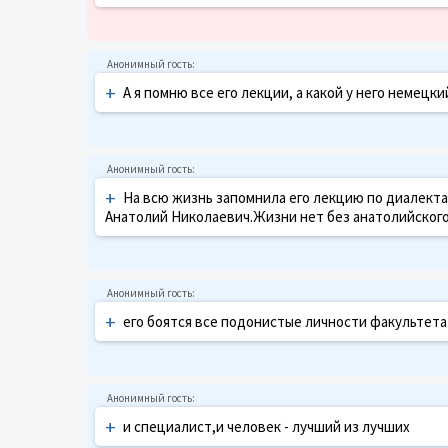
+
А я помню все его лекции, а какой у него немецки
+
На всю жизнь запомнила его лекцию по диалектам
Анатолий Николаевич.Жизни нет без анатолийского
+
его боятся все подонистые личности факультета
+
и специалист,и человек - лучший из лучших