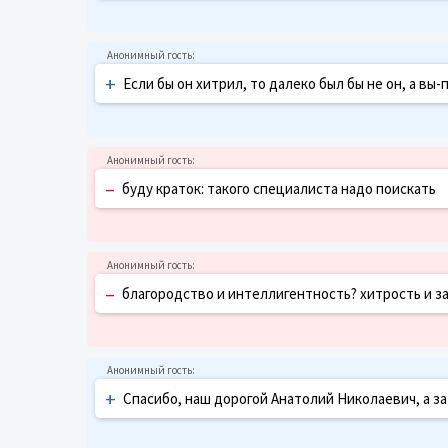
+
Если бы он хитрил, то далеко был бы не он, а вы-
–
буду краток: такого специалиста надо поискать
–
благородство и интеллигентность? хитрость и за
+
Спасибо, наш дорогой Анатолий Николаевич, а за 