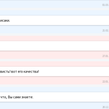
01.03.
писаки.
21.02.
27.01.
висть! вот его качества!
22.01.
что, Вы сами знаете.
20.12.