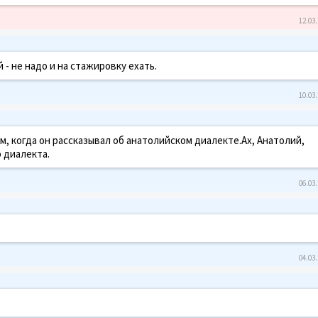
12.03.
й - не надо и на стажировку ехать.
10.03.
, когда он рассказывал об анатолийском диалекте.Ах, Анатолий,
 диалекта.
06.03.
04.03.