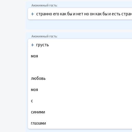
+
странно его как бы и нет но он как бы и есть стра
+
грусть
моя
любовь
моя
с
синими
глазами