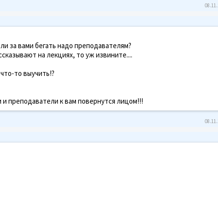
08.11.
 или за вами бегать надо преподавателям?
ассказывают на лекциях, то уж извините....
 что-то выучить!?
 и преподаватели к вам повернутся лицом!!!
08.11.