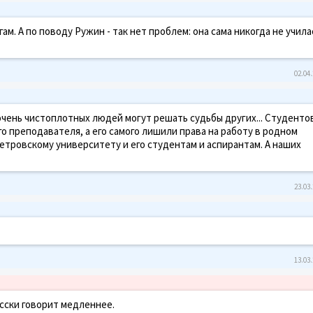
ам. А по поводу Ружин - так нет проблем: она сама никогда не училас
02.04.
 очень чистоплотных людей могут решать судьбы других... Студенто
 преподавателя, а его самого лишили права на работу в родном
етровскому университету и его студентам и аспирантам. А наших
23.03.
13.03.
усски говорит медленнее.