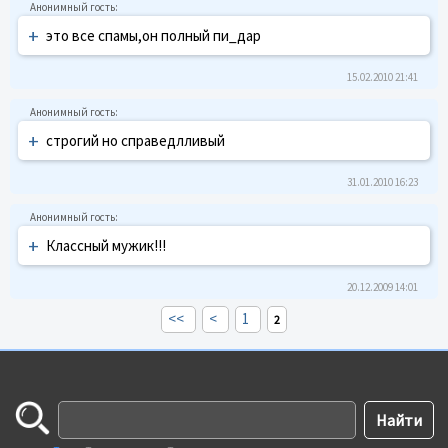
+
это все спамы,он полный пи_дар
15.02.2010 21:41
+
строгий но справедлливый
31.01.2010 16:23
+
Классный мужик!!!
20.12.2009 14:01
<<
<
1
2