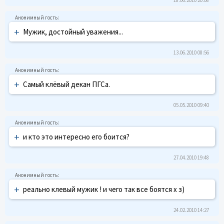
+
Мужик, достойный уважения...
13.06.2010 08:56
+
Самый клёвый декан ПГСа.
05.05.2010 09:40
+
и кто это интересно его боится?
27.04.2010 19:48
+
реально клевый мужик ! и чего так все боятся х з)
24.02.2010 14:27