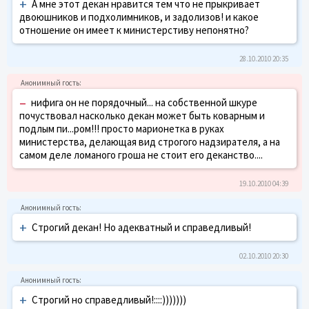
+
А мне этот декан нравится тем что не прыкривает
двоюшников и подхолимников, и задолизов! и какое
отношение он имеет к министерстиву непонятно?
28.10.2010 20:35
–
нифига он не порядочный... на собственной шкуре
почуствовал насколько декан может быть коварным и
подлым пи...ром!!! просто марионетка в руках
министерства, делающая вид строгого надзирателя, а на
самом деле ломаного гроша не стоит его деканство....
19.10.2010 04:39
+
Строгий декан! Но адекватный и справедливый!
02.10.2010 20:30
+
Строгий но справедливый!::::)))))))