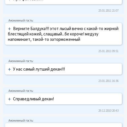
25.01.2011 21:07
+
Верните Балдука!!! этот лысый вечно с какой-то жирной
блестящей кожей, слащавый...бе короче! медузу
напоминает, такой-то заторможенный
25.01.2011 09:51
+
У нас самый лутший декан!!!
23.01.2011 16:36
+
Справедливый декан!
29.12.2010 20:43