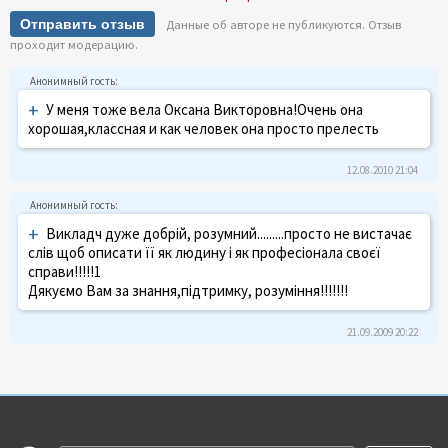
Отправить отзыв
Данные об авторе не публикуются. Отзыв
проходит модерацию.
+
У меня тоже вела Оксана Викторовна!Очень она
хорошая,классная и как человек она просто прелесть
12.08.2010 21:04
+
Викладч дуже добрій, розумний.........просто не вистачає
слів щоб описати її як людину і як професіонала своєї
справи!!!!!1
Дякуємо Вам за знання,підтримку, розуміння!!!!!!!
21.09.2009 20:22