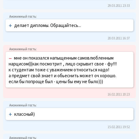
29.03.2011 23:33
+
делает дипломы. Обращайтесь...
20.03.2011 16:37
–
мне он показался напыщенным самовлюбленным
нарцисом(((как посмотрит , лицо скрывит свое - фу!!!
к студентам тоже с уважением относиться надо!
а предмет свой знает и обьеснить может оч хорошо.
если бы попроще был - цены бы ему не было)))
16.02.2011 20:23
+
классный)
15.02.2011 19:52