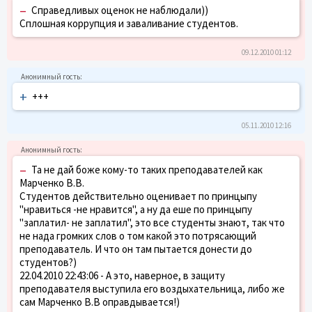
–
Справедливых оценок не наблюдали))
Сплошная коррупция и заваливание студентов.
09.12.2010 01:12
+
+++
05.11.2010 12:16
–
Та не дай боже кому-то таких преподавателей как
Марченко В.В.
Студентов действительно оценивает по принцыпу
"нравиться -не нравится", а ну да еше по принцыпу
"заплатил- не заплатил", это все студенты знают, так что
не нада громких слов о том какой это потрясающий
преподаватель. И что он там пытается донести до
студентов?)
22.04.2010 22:43:06 - А это, наверное, в защиту
преподавателя выступила его воздыхательница, либо же
сам Марченко В.В оправдывается!)