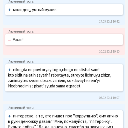
+
молодец, умный мужик
17.05.2011 16:42
–
Ужас!
10.02.2011 19:30
+
nikogda ne povtoryay togo,chego ne slishal sam!
kto sidit na etih saytah? rabotayte, stroyte lichnuyu zhizn,
zanimaytes svoim obrazovaniem, sozdavayte sem'yi.
Neobhodimist pisat' syuda sama otpadet.
05.02.2011 10:07
+
интересно, а те, кто пишет про "коррупцию", ему лично
в руки денюжку давал? "Мне, пожалуйста, "пятёрочку".
Будьте добры" "Да-да, конечно, спасибо за покупку, вот