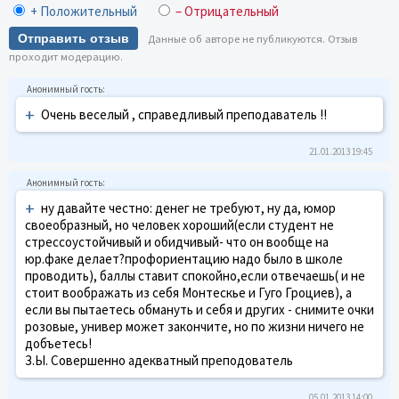
+ Положительный
– Отрицательный
Отправить отзыв
Данные об авторе не публикуются. Отзыв
проходит модерацию.
+
Очень веселый , справедливый преподаватель !!
21.01.2013 19:45
+
ну давайте честно: денег не требуют, ну да, юмор
своеобразный, но человек хороший(если студент не
стрессоустойчивый и обидчивый- что он вообще на
юр.факе делает?профориентацию надо было в школе
проводить), баллы ставит спокойно,если отвечаешь( и не
стоит воображать из себя Монтескье и Гуго Гроциев), а
если вы пытаетесь обмануть и себя и других - снимите очки
розовые, универ может закончите, но по жизни ничего не
добъетесь!
З.Ы. Совершенно адекватный преподователь
05.01.2013 14:00