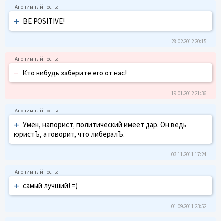
+
BE POSITIVE!
28.02.2012 20:15
–
Кто нибудь заберите его от нас!
19.01.2012 21:36
+
Умён, напорист, политический имеет дар. Он ведь
юристЪ, а говорит, что либералЪ.
03.11.2011 17:24
+
самый лучший! =)
01.09.2011 23:52