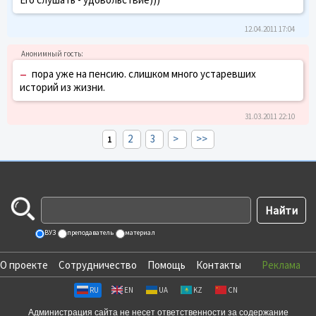
12.04.2011 17:04
–
пора уже на пенсию. слишком много устаревших
историй из жизни.
31.03.2011 22:10
2
3
>
>>
1
ВУЗ
преподаватель
материал
О проекте
Сотрудничество
Помощь
Контакты
Реклама
RU
EN
UA
KZ
CN
Администрация сайта не несет ответственности за содержание