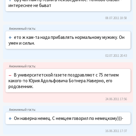
интереснее не быват
08.07.2011 18:58
+
ето ж кам-та нада прибавлять нормальному мужику. Он
умен и сильн.
02.07.2011 20:43
–
В университетской газете поздравляют с 75 летием
какого-то Юрия Адольфовича Ботнера.Наверно, его
родсвенник.
24.06.2011 17:56
+
Он наверна немец. С немцем говорил по немецкому)))-
16.06.2011 17:37