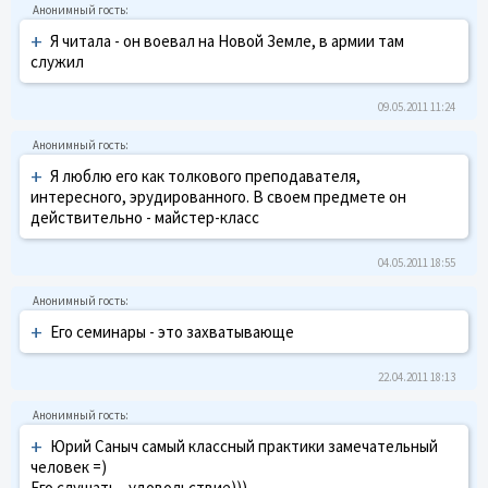
+
Я читала - он воевал на Новой Земле, в армии там
служил
09.05.2011 11:24
+
Я люблю его как толкового преподавателя,
интересного, эрудированного. В своем предмете он
действительно - майстер-класс
04.05.2011 18:55
+
Его семинары - это захватывающе
22.04.2011 18:13
+
Юрий Саныч самый классный практики замечательный
человек =)
Его слушать - удовольствие)))