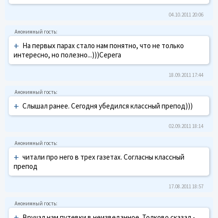
04.10.2011 20:06
+
На первых парах стало нам понятно, что не только
интересно, но полезно...)))Серега
18.09.2011 17:44
+
Слышал ранее. Сегодня убедился классный препод)))
02.09.2011 18:14
+
читали про него в трех газетах. Согласны классный
препод
17.08.2011 18:57
+
Вручал нам путевки в неизведанное. Толково сказал -