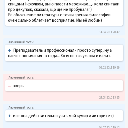
спицями і крючком, вмію плести мереживо...,- коли спитали
про декупаж, сказала, що ще не пробувала")
Её объяснение литературы с точки зрения философии
очен сильно облегчает восприятие. Мы её любим)
14.04.2011 20:42
+
Преподаватель и профессионал - просто супер, ну а
насчет понимания - это да... Хотя не так уж она и валит.
02.02.2011 19:39
–
зверь
24.08.2010 13:35
+
вот она действительно учит. мой кумир и авторитет)
01.07.2010 19:12