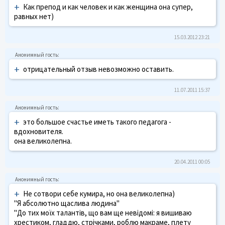
+
Как препод и как человек и как женщина она супер,
равных нет)
15.03.2012 23:21
+
отрицательный отзыв невозможно оставить.
11.07.2011 15:37
+
это большое счастье иметь такого педагога -
вдохновителя.
она великолепна.
20.04.2011 00:05
+
Не сотвори себе кумира, но она великолепна)
"Я абсолютно щаслива людина"
"До тих моїх талантів, що вам ще невідомі: я вишиваю
хрестиком, гладдю, стрічками, роблю макраме, плету