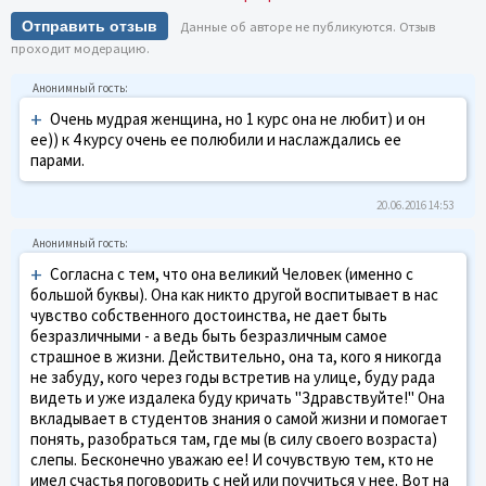
Отправить отзыв
Данные об авторе не публикуются. Отзыв
проходит модерацию.
+
Очень мудрая женщина, но 1 курс она не любит) и он
ее)) к 4 курсу очень ее полюбили и наслаждались ее
парами.
20.06.2016 14:53
+
Согласна с тем, что она великий Человек (именно с
большой буквы). Она как никто другой воспитывает в нас
чувство собственного достоинства, не дает быть
безразличными - а ведь быть безразличным самое
страшное в жизни. Действительно, она та, кого я никогда
не забуду, кого через годы встретив на улице, буду рада
видеть и уже издалека буду кричать "Здравствуйте!" Она
вкладывает в студентов знания о самой жизни и помогает
понять, разобраться там, где мы (в силу своего возраста)
слепы. Бесконечно уважаю ее! И сочувствую тем, кто не
имел счастья поговорить с ней или поучиться у нее. Вот на